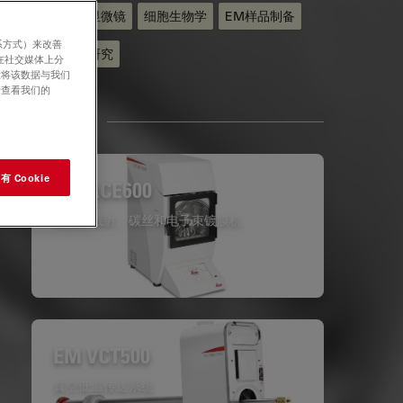
透射电子显微镜
细胞生物学
EM样品制备
系方式）来改善
生命科学研究
在社交媒体上分
意将该数据与我们
请查看我们的
相关产品
 Cookie
EM ACE600
高真空溅射、碳丝和电子束镀膜机
EM VCT500
真空低温传送系统