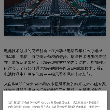
电池技术领域的突破创新正在推动从电动汽车和医疗器械，
到军事、电信、航空航天领域的进步。这些技术进步的关键
在于能够从纳米尺度上精确观察材料的内部结构。参加网络
研讨会，了解如何通过精确的制备以及EM成像技术，看到
电池样品中的更多信息——揭示看不见的电池细节。
来自INAM Forchheim和徕卡显微系统的纳米技术小组专家
将为您讲解先进电池样品的制备工作流程，包括机械制备，
离子束研磨切割和导电化镀膜技术，从而制备出可以通过
SEM显微镜成像的样品。
我们及我们的合作伙伴使用 Cookie 和其他跟踪技术，以及您直接向我们提供
的部分数据（比如，您的联系方式）来改善您使用我们网站的体验，根据您针