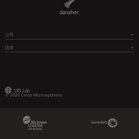
公司
法律
US
|
zh
© 2026 Leica Microsystems
Beckman Coulter Link
Genedata Link