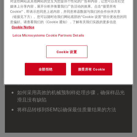
本次在线网络研讨会专为锂或新型电池系统的初级和高级电
对这些网站及其他网站的交互为您提供个性化的广告和内容，让您可以在社交
媒体上分享内容，展开分析并衡量我们广告活动的效果。点击“接受所有
子显微镜（EM）用户以及需要高分辨率横截面成像的其他
Cookie”，即表示您同意上述内容，并同意将该数据与我们的合作伙伴共享
半导体样品而设计。
（链接见下方）。您可以随时在我们网站底部的“Cookie 设置”部分更改您的同
意偏好。请查看我们的《Cookie 通知》，了解有关我们实践的更多信息
Cookie Notice
Leica Microsystems Cookie Partners Details
网络研讨会内容预览
Cookie 设置
学习要点：
全部拒绝
接受所有 Cookie
分布指导，从机械预制样处理和离子束研磨，到镀
膜涂层和成像环节
如何采用高效的机械预制样处理步骤，确保样品光
滑且没有缺陷
将样品转移到SEM以确保最佳质量结果的方法