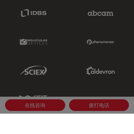
IDBS Link
Abcam Limited
Molecular Devices Link
Phenomenex L
Sciex Link
Aldevron Link
IDT Link
在线咨询
拨打电话