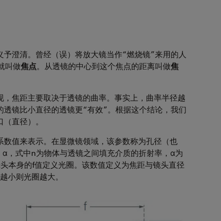
义予澄清。曾经（误）将放大镜当作“燃烧镜”来用的人
就叫做
焦点
。从透镜的中心到这个焦点的距离叫做
焦
现，焦距主要取决于透镜的曲率。事实上，曲率半径越
的透镜比小直径的透镜更“有效”。根据这个结论，我们
口（直径）。
系数值来表示。在显微镜领域，该参数称为孔径（也
sin α，式中n为物体与透镜之间填充介质的折射率，α为
头本身的f值定义光圈。该数值定义为焦距与镜头直径
数值越小则光圈越大。