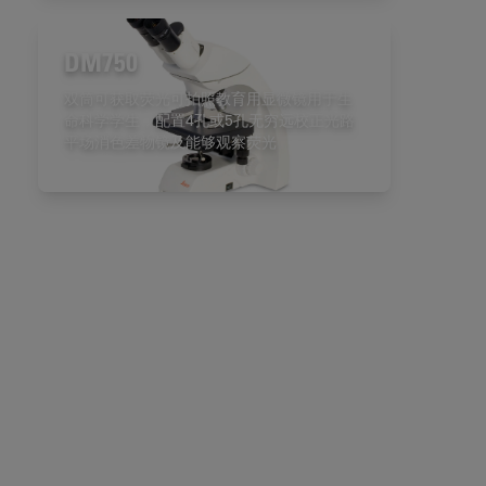
DM750
双筒可获取荧光可拍照教育用显微镜用于生
命科学学生，配置4孔或5孔无穷远校正光路
平场消色差物镜及能够观察荧光