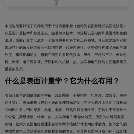
本报告简要讨论了几种常用于评估表面形貌（也称为表面纹理或表面光洁度）
的重要计量技术和标准定义。随着纳米技术、薄涂层以及电路和装置小型化的
出现，表面计量学已成为一个极其重要的科学和工程领域。其从微米级和亚微
米级特征的角度研究表面形貌的精确、代表性表征。这些特征构成了表面的波
纹度、粗糙度和层次。形貌在确定许多现代技术、组件、部件和产品（例如电
机、涂层、电子设备等）所用材料的机械、热、光学和电气性能方面起着至关
重要的作用。
什么是表面计量学？它为什么有用？
表面计量学是测量表面的特征（规则图案、不规则性、粗糙度、波纹度、
关键
尺寸等）。表面形貌（也称为表面纹理或光洁度）在很大程度上决定了其机械
和物理性质，例如摩擦、粘附、氧化、导热性和导电性等。形貌对于先进技术
和设备（高级涂层、轴承、热、光学和电子
/
半导体装置）所用的材料很重要。
例如，较大的表面粗糙度通常会增加两个接触部件之间的摩擦力。部件之间的
摩擦力更大会导致更快的磨损和更短的寿命。半导体表面中形成小的不规则性