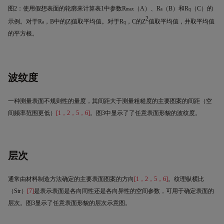
图
2
：使用假想表面的
轮廓
来计算表
1
中参数
R
（
A
）
、
R
（
B
）
和
R
（
C
）
的
max
a
q
2
示例。对于
R
，
B
中的
|Z|
值取平均值。对于
R
，
C
的
Z
值取平均值，并取平均值
a
q
的平方根。
波纹度
一种测量表面不规则性的量度，其间距大于测量粗糙度的主要图案的间距（空
间频率范围更低）
[1
，
2
，
5
，
6]
。图
3
中显示了了任意表面形貌的波纹度。
层次
通常由材料制造方法确定的主要表面图案的方向
[1
，
2
，
5
，
6]
。纹理纵横比
（
Str
）
[7]
是表示表面是各向同性还是各向异性的空间参数，可用于确定表面的
层次。图
3
显示了任意表面形貌的层次示意图。