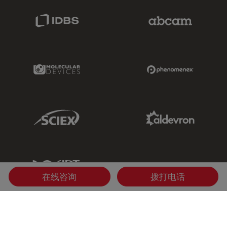
IDBS Link
Abcam Limited
Molecular Devices Link
Phenomenex L
Sciex Link
Aldevron Link
IDT Link
在线咨询
拨打电话