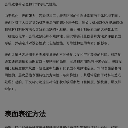
会导致电荷定位和非均匀电气性能。
由于氧化、表面张力、污染或加工，表面区域的性质通常而与主体区域不同，
表面区域可大致定义为材料
表层的前
100
个原子层。例如，机械或化学抛光或蚀
刻等材料制备方法会导致表面缺陷和粗糙。由于用于制备表面的大多数工艺
（机械或化学）会导致缺陷和不规则性，因此需要计量仪器和方法来评估表面
形貌，并确定其对设备性质（包括性能、可靠性和使用寿命）的影响。
表面计量学方法用于检查和测量表面不同长度尺度和空间频率的形貌。粗糙度
通常通过测量表面图案或不规则性的高度、宽度和周期性
/
频率来确定。波纹度
由比粗糙度更大尺度（较低频率范围）的表面不规则性定义。均匀表面是各向
同性的。层次是指表面特征的方向性（各向异性），其通常是由于材料制造或
处理引起的。下文将讨论这些标准形貌或纹理参数（粗糙度、波纹度、层次和
缺陷）。
表面表征方法
肉眼、指尖和低分辨率光学显微镜通常可快速评估宏观特征和大缺陷。然而，