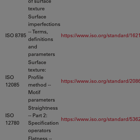
of surface
texture
Surface
imperfections
-- Terms,
ISO 8785
https://www.iso.org/standard/162
definitions
and
parameters
Surface
texture:
ISO
Profile
https://www.iso.org/standard/208
12085
method --
Motif
parameters
Straightness
ISO
-- Part 2:
https://www.iso.org/standard/536
12780
Specification
operators
Flatness --