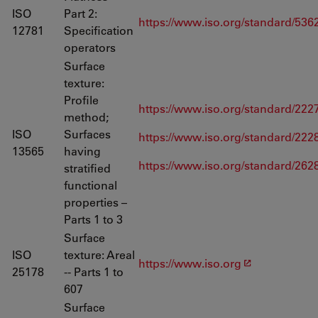
ISO
Part 2:
https://www.iso.org/standard/536
12781
Specification
operators
Surface
texture:
Profile
https://www.iso.org/standard/222
method;
ISO
Surfaces
https://www.iso.org/standard/222
13565
having
https://www.iso.org/standard/262
stratified
functional
properties –
Parts 1 to 3
Surface
ISO
texture: Areal
https://www.iso.org
25178
-- Parts 1 to
607
Surface