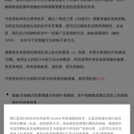
精细表面轮廓和形貌的详细测量需要先进的表面表征技术。
可使用各种高分辨率技术，通过二维或三维（
2D
或
3D
）测量来确定表面形貌。
为特定目的选择合适的技术非常重要，因为它们都有其优势和局限性。在这
里，我们仅介绍材料科学中一些最广泛使用的方法，例如表面探针（
触针
、
AFM
）、光学
与
干涉测量方法和电子束方法。
测量落在表面线轮廓或区域上的点的垂直（
z
）高度，并显示表面的
2D
轮廓或
3D
图。使用定义的统计分析方法分析数据，所得值用作表征表面形貌的参数，
更具体地说，即表面粗糙度、波纹度、层次和缺陷。
可使用各种方法获取
2D
或
3D
的表面形貌图像。最常用的是
[1-3]
：
接触
/
非接触式轮廓测量法和探针显微镜，其中形貌数据通过表面上的精细
探针扫描来收集；
使用光的干涉测量、聚焦和相位检测或共聚焦显微镜的光学轮廓测量法；
我们及我们的合作伙伴使用 Cookie 和其他跟踪技术，以及您直接向我们提供
以及
的部分数据（比如，您的联系方式）来改善您使用我们网站的体验，根据您针
对这些网站及其他网站的交互为您提供个性化的广告和内容，让您可以在社交
使用通常需要特殊软件来显示
3D
形貌的扫描电子显微镜（
SEM
）。
媒体上分享内容，展开分析并衡量我们广告活动的效果。点击“接受所有