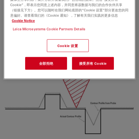
Cookie”，即表示您同意上述内容，并同意将该数据与我们的合作伙伴共享
（链接见下方）。您可以随时在我们网站底部的“Cookie 设置”部分更改您的同
常用的探针成像方法是原子力显微镜（
AFM
）。虽然其可获得非常高的横向
意偏好。请查看我们的《Cookie 通知》，了解有关我们实践的更多信息
（
XY
）和垂直（
Z
）分辨率，但获取形貌数据非常缓慢，且存在表面改变或损
Cookie Notice
坏的风险。此外，由于磨损和污染，探针的形状和尺寸可能在扫描期间发生改
Leica Microsystems Cookie Partners Details
变。这种现象会影响所获取表面形貌中特征的外观，因为探针和特征几何形状
混合在一起，这是一种卷
积
[4]
。下图
1
显示了一个示例。通过
AFM
获取良好结
Cookie 设置
果，还要求用户拥有一定的经验。
全部拒绝
接受所有 Cookie