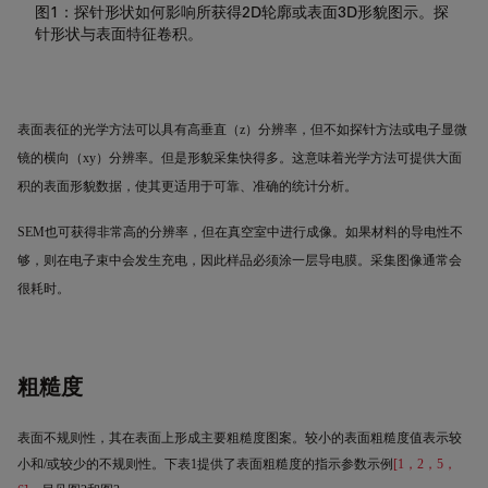
图1：探针形状如何影响所获得2D轮廓或表面3D形貌图示。探
针形状与表面特征卷积。
表面表征的光学方法可以具有高垂直（
z
）分辨率，但不如探针方法或电子显微
镜的横向（
xy
）分辨率。但是形貌采集快得多。这意味着光学方法可提供大面
积的表面形貌数据，使其更适用于可靠、准确的统计分析。
SEM
也可获得非常高的分辨率，但在真空室中进行成像。如果材料的导电性不
够，则在电子束中会发生充电，因此样品必须涂一层导电膜。采集图像通常会
很耗时。
粗糙度
表面不规则性，其在表面上形成主要粗糙度图案。较小的表面粗糙度值表示较
小和
/
或较少的不规则性。下表
1
提供了表面粗糙度的指示参数示例
[1
，
2
，
5
，