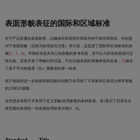
表面形貌表征的国际和区域标准
对于产品
质量
的表面检查
，以确保所制造部件和组件的可靠性和寿命，特别是
对于表面形貌（也称为纹理或光洁度）等方面，这
促进
了国际和区域标准的发
展
[3
，
5
，
6]
。早期标准是具有已知形貌的参考表面，其可以与其他表面进行定
性比较。后来开发了带
触针
的仪器，可在扫描表面时测量峰值和谷值，
[3]
催生
了基于平均粗糙度（
R
）测量值的第一标准。
a
电子电路的进一步创新和模拟输出的数字化导致了可采集和记录高分辨率形貌
的
2D
和
3D
测量。
这些进步有助于开发用于定义形貌
/
纹理参数的各种标准。表
2
显示了目前在全
球范围内使用的一些表面纹理标准示例
[5
，
6]
。
Standard
Title