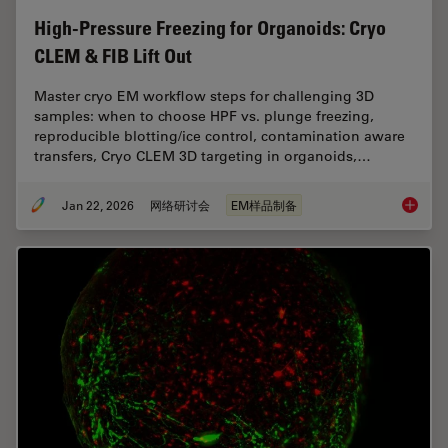
High-Pressure Freezing for Organoids: Cryo
CLEM & FIB Lift Out
Master cryo EM workflow steps for challenging 3D
samples: when to choose HPF vs. plunge freezing,
reproducible blotting/ice control, contamination aware
transfers, Cryo CLEM 3D targeting in organoids,…
Jan 22, 2026
网络研讨会
EM样品制备
High-Pr