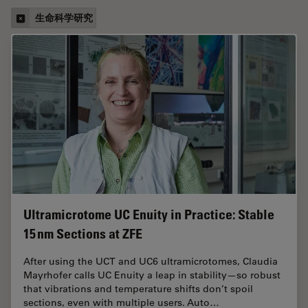
生命科学研究
Ultramicrotome UC Enuity in Practice: Stable
15 nm Sections at ZFE
After using the UCT and UC6 ultramicrotomes, Claudia
Mayrhofer calls UC Enuity a leap in stability—so robust
that vibrations and temperature shifts don’t spoil
sections, even with multiple users. Auto…