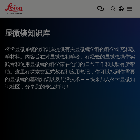
Leica Microsystems Logo
Togg
输入搜索词
显微镜知识库
徕卡显微系统的知识库提供有关显微镜学科的科学研究和教
学材料。内容旨在对显微镜初学者、有经验的显微镜操作实
践者和使用显微镜的科学家在他们的日常工作和实验有所帮
助。这里有探索交互式教程和应用笔记，你可以找到你需要
的显微镜的基础知识以及前沿技术——快来加入徕卡显微知
识社区，分享您的专业知识！