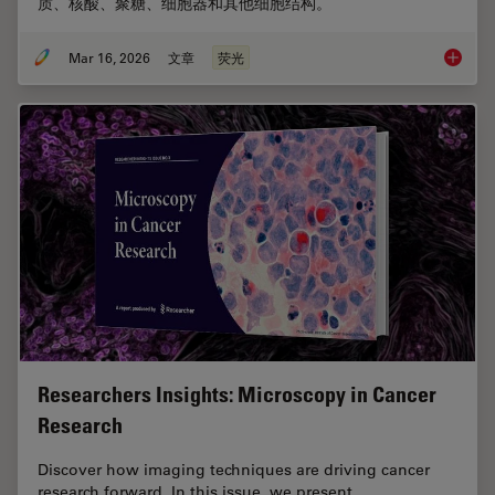
质、核酸、聚糖、细胞器和其他细胞结构。
Mar 16, 2026
文章
荧光
荧光染
Researchers Insights: Microscopy in Cancer
Research
Discover how imaging techniques are driving cancer
research forward. In this issue, we present