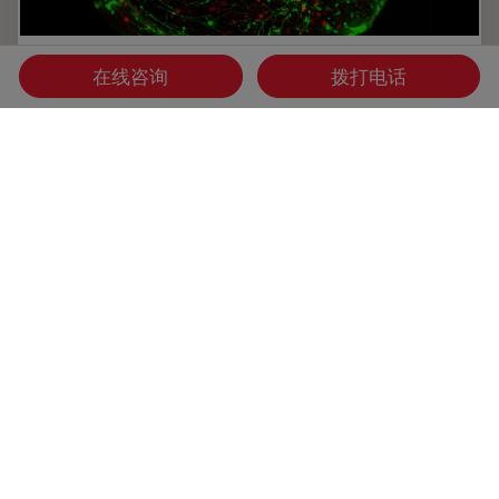
活细胞成像指南
在线咨询
拨打电话
在生命科学各研究领域的广泛应用中，活细胞成像是一种不可
或缺的工具，用于观察细胞在尽可能接近活体（即活的、活跃
的）状态下的情况。本指南回顾了确保成功进行活细胞成像的
各种重要注意事项，并介绍了各种旨在克服常见挑战的高性能
解决方案。这些进展使我们能够对细胞生理学和动力学有新的
认识。
Jan 12, 2026
指南
活细胞成像
活细胞