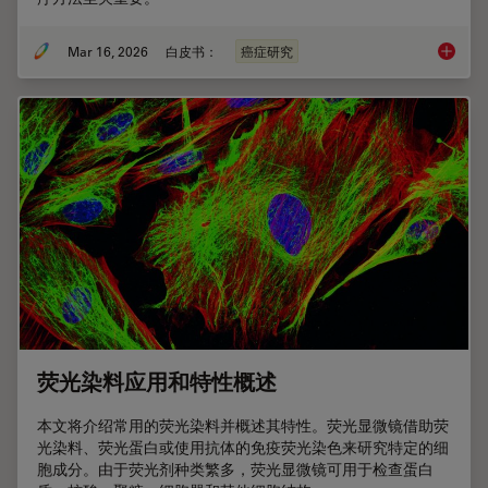
Mar 16, 2026
白皮书：
癌症研究
癌症研
荧光染料应用和特性概述
本文将介绍常用的荧光染料并概述其特性。荧光显微镜借助荧
光染料、荧光蛋白或使用抗体的免疫荧光染色来研究特定的细
胞成分。由于荧光剂种类繁多，荧光显微镜可用于检查蛋白