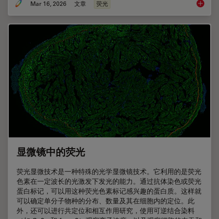
Mar 16, 2026
文章
荧光
荧光染
显微镜中的荧光
荧光显微技术是一种特殊的光学显微镜技术。它利用的是荧光
色素在一定波长的光激发下发光的能力。通过抗体染色或荧光
蛋白标记，可以用这种荧光色素标记感兴趣的蛋白质。这样就
可以确定单分子物种的分布、数量及其在细胞内的定位。此
外，还可以进行共定位和相互作用研究，使用可逆结合染料