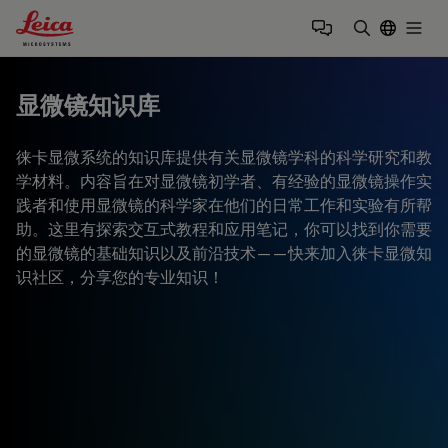
Leica Microsystems Logo
Togg
输入搜索词
显微镜知识库
徕卡显微系统的知识库提供有关显微镜学科的科学研究和教
学材料。内容旨在对显微镜初学者、有经验的显微镜操作实
践者和使用显微镜的科学家在他们的日常工作和实验有所帮
助。这里有探索交互式教程和应用笔记，你可以找到你需要
的显微镜的基础知识以及前沿技术——快来加入徕卡显微知
识社区，分享您的专业知识！