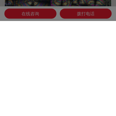
在线咨询
拨打电话
偏振光显微镜指南
偏振光显微镜（POL）可增强双折射材料的对比度，在地质
学、生物学和材料科学中用于研究矿物、晶体、纤维和植物细
胞壁。
May 06, 2025
指南
偏光
偏振光