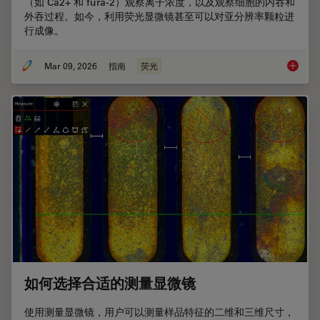
（如 Ca2+ 和 fura-2）观察离子浓度，以及观察细胞的内吞和
外吞过程。如今，利用荧光显微镜甚至可以对亚分辨率颗粒进
行成像。
Mar 09, 2026
指南
荧光
显微镜
如何选择合适的测量显微镜
使用测量显微镜，用户可以测量样品特征的二维和三维尺寸，