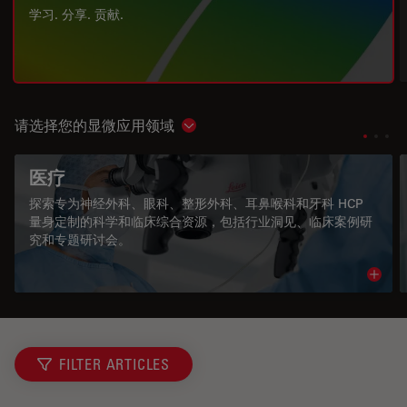
学习. 分享. 贡献.
请选择您的显微应用领域
Show subnavigation
医疗
探索专为神经外科、眼科、整形外科、耳鼻喉科和牙科 HCP
量身定制的科学和临床综合资源，包括行业洞见、临床案例研
究和专题研讨会。
Read 
FILTER ARTICLES