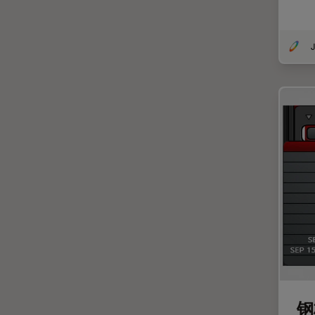
光学显微镜
Cleanliness Analysis Systems
光学相干断层扫描成像 (OCT)
DM IL LED
J
光片显微镜
DM ILM
光电联用
DM1000
免疫荧光
DM1000 LED
全内反射荧光技术
DM4 B & DM6 B
共聚焦显微镜
DM4 M
冷冻蚀刻荧光漂白恢复
DM4 P, DM750 P & Visoria P
分辨率
DM500
剖析
DM6 FS
医学专科
DM6 M LIBS
印刷电路板（PCB）
DM750
历史
DM750 M
钢