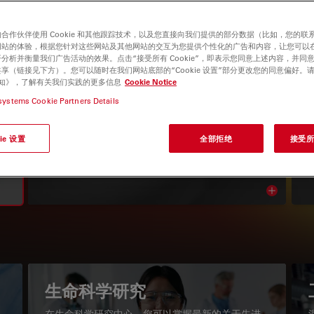
合作伙伴使用 Cookie 和其他跟踪技术，以及您直接向我们提供的部分数据（比如，您的联
网站的体验，根据您针对这些网站及其他网站的交互为您提供个性化的广告和内容，让您可以
分析并衡量我们广告活动的效果。点击“接受所有 Cookie”，即表示您同意上述内容，并同
享（链接见下方）。您可以随时在我们网站底部的“Cookie 设置”部分更改您的同意偏好。
e 通知》，了解有关我们实践的更多信息
Cookie Notice
systems Cookie Partners Details
显微镜知识库
ie 设置
全部拒绝
接受所有
阅读我们的最新文章
Read arti
igation
生命科学研究
在生命科学研究中心，您可以掌握最新的关于先进