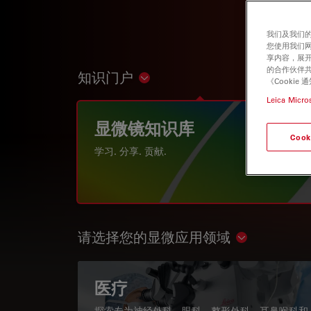
我们及我们的
您使用我们
享内容，展开
的合作伙伴共
知识门户
Show subnavigation
《Cooki
Leica Micro
显微镜知识库
Cook
学习. 分享. 贡献.
请选择您的显微应用领域
Show subnav
医疗
探索专为神经外科、眼科、整形外科、耳鼻喉科和