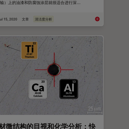
输）上的油漆和防腐蚀涂层就很适合进行深…
ul 15, 2020
文章
清洁度分析
置显微镜：需要考虑的三个因素
利用光学显微镜和激
材微结构的目视和化学分析：快