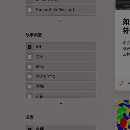
Drosophila Research
EMBL 成像中心
如
符
EM样品制备
故事类型
F-技术
本
All
概
FluoSync
杂
文章
HyD检测器（磷砷化镓混合检测
器）
教程
Inverted Microscopy
网络研讨会
N
Microhub成像
画廊
Neuro-Oncology
访谈
Neurovascular Surgery
白皮书
Red Reflex
案例研究
语言
Service
概述
全部