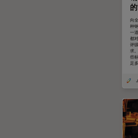
受激发损耗技术
DM8000 M & DM12000 M
的
图像优化和解卷积
DMi1
向
图像分析
DMi8
种
图像采集
一
DVM6
都
基础显微镜技术
EL6000
评
求
增强现实
EM AC20
些
足
外科显微镜
EM ACE200
多光子显微镜
EM ACE600
J
妇科和泌尿外科
EM AFS2
定量成像
EM CPD300
宽场显微镜
EM CTD
工业和制造业
EM GP2
帝国成像中心
EM ICE
应用说明
EM KMR3