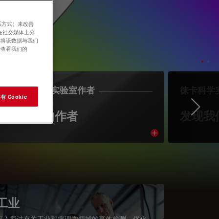
系方式）来改善
在社交媒体上分
意将该数据与我们
请查看我们的
LEICA SCIENCE实验室作者
徕卡科学
 Cookie
Ne
认识我们的作者
发现我
cle
Read article
工业
深入探讨有关工业和病理学领域的高效检测、优化