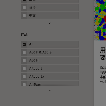
STELLARIS 功能
指南
英语
THUNDER成像
中文
Upright Microscopy
三维成像
产品
临床病理学
人体工程学
All
用
人工智能
A60 F & A60 S
要
低温扫描电镜
A60 H
低温电子显微镜
微
ARveo 8
与
体视显微镜
ARveo 8x
本
分
偏光
AirTeach
先进显微镜技术
Aivia
光学
Cell DIVE