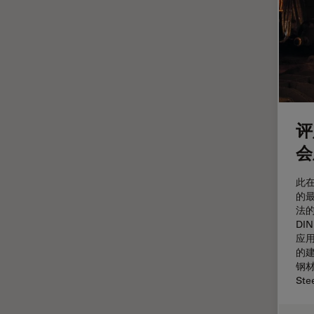
微分干涉显微镜
EM RAPID
微电子技术
EM TIC 3X
扫描电镜
EM TP
摄像头
EM TXP
教育
EM VCT500
评
数值孔径
EZ4
会
数码显微镜
Emspira 3
此
整形外科
EnFocus
的
法的
斑马鱼研究
Enersight
DI
无标签
FL400
应
的
旧金山创新中心
FL560
钢
Ste
显微外科
FL800
显微镜基础知识
FS C & FS M