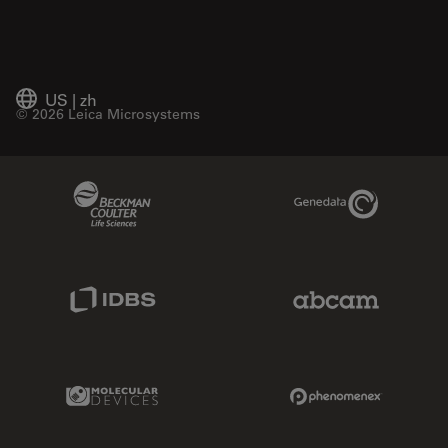
US
|
zh
© 2026 Leica Microsystems
Beckman Coulter Link
Genedata Link
IDBS Link
Abcam Limited
Molecular Devices Link
Phenomenex L