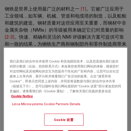
钢铁是世界上使用最广泛的材料之一
[1]
。它被广泛应用于
工业领域，如车辆、机械、管道和电缆塔的制造，以及船舶
和建筑的建造。钢材质量对这些应用至关重要，而钢材中非
金属夹杂物（NMIs）的等级被用来确定它们对质量的影响
[2-3]
。快速、精确和灵活的 NMI 评级解决方案可提供可靠
和一致的结果，为钢铁生产商和钢制部件和零件制造商带来
显著优势。本文介绍了自动解决方案的基本工作原理及其在
钢夹杂物评级方面的优势。
我们及我们的合作伙伴使用 Cookie 和其他跟踪技术，以及您直接向我们提供
的部分数据（比如，您的联系方式）来改善您使用我们网站的体验，根据您针
对这些网站及其他网站的交互为您提供个性化的广告和内容，让您可以在社交
媒体上分享内容，展开分析并衡量我们广告活动的效果。点击“接受所有
Cookie”，即表示您同意上述内容，并同意将该数据与我们的合作伙伴共享
自动 NMI 评级解决方案的工作原理
（链接见下方）。您可以随时在我们网站底部的“Cookie 设置”部分更改您的同
意偏好。请查看我们的《Cookie 通知》，了解有关我们实践的更多信息
Cookie Notice
使用自动评级解决方案，可以克服人工评级解决方案所带来
的挑战
[4]
，以高效、经济的方式对 NMI 进行评级，从而
Leica Microsystems Cookie Partners Details
确定钢铁生产和工业制造所需的钢材质量。
Cookie 设置
自动解决方案由光学显微镜、电动平台和物镜机头组成，并
通过复杂的软件进行操作。它可以对整个钢样进行全自动夹