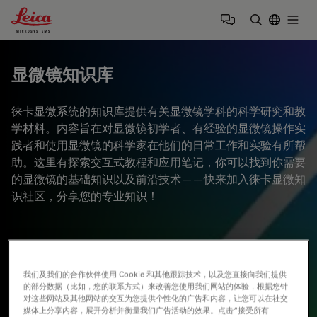
Leica Microsystems Logo
Togg
输入搜索词
显微镜知识库
徕卡显微系统的知识库提供有关显微镜学科的科学研究和教
学材料。内容旨在对显微镜初学者、有经验的显微镜操作实
践者和使用显微镜的科学家在他们的日常工作和实验有所帮
助。这里有探索交互式教程和应用笔记，你可以找到你需要
的显微镜的基础知识以及前沿技术——快来加入徕卡显微知
识社区，分享您的专业知识！
我们及我们的合作伙伴使用 Cookie 和其他跟踪技术，以及您直接向我们提供
的部分数据（比如，您的联系方式）来改善您使用我们网站的体验，根据您针
对这些网站及其他网站的交互为您提供个性化的广告和内容，让您可以在社交
媒体上分享内容，展开分析并衡量我们广告活动的效果。点击“接受所有