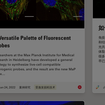
如
Versatile Palette of Fluorescent
免疫
和结
obes
光共
体取
earchers at the Max Planck Institute for Medical
很多
earch in Heidelberg have developed a general
早已
ategy to synthesize live-cell compatible
orogenic probes, and the result are the new MaP
ax…
an 24, 2022
案例研究
受激发损耗技术
J
A Versatile Palette 