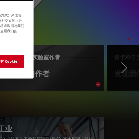
系方式）来改善
在社交媒体上分
意将该数据与我们
请查看我们的
LEICA SCIENCE实验室作者
徕卡科学
 Cookie
Ne
认识我们的作者
发现我
cle
Read article
工业
深入探讨有关工业和病理学领域的高效检测、优化