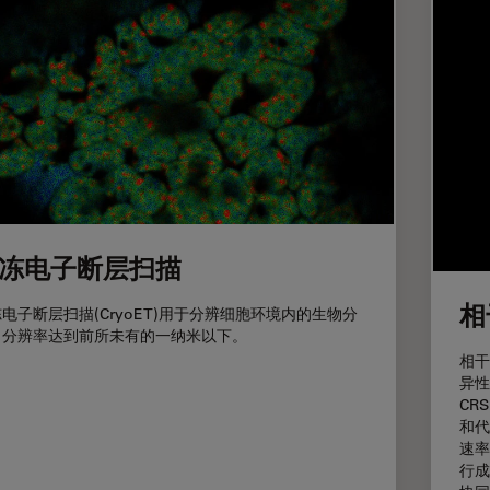
冻电子断层扫描
相
电子断层扫描(CryoET)用于分辨细胞环境内的生物分
，分辨率达到前所未有的一纳米以下。
相干
异性
CR
和代
速率
行成