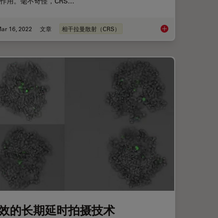
作用。毫不奇怪，CRS…
ar 16, 2022
文章
相干拉曼散射（CRS）
相干拉曼散射显微镜
效的长期延时拍摄技术