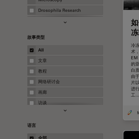
Drosophila Research
如
EMBL 成像中心
冻
EM样品制备
故事类型
F-技术
冷
All
术
FluoSync
E
文章
HyD检测器（磷砷化镓混合检测
的
器）
白
教程
由
Inverted Microscopy
网络研讨会
片
进
Microhub成像
画廊
工
Neuro-Oncology
访谈
Neurovascular Surgery
白皮书
Red Reflex
案例研究
语言
Service
概述
全部