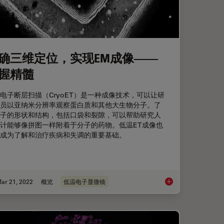
确三维定位，实现EM成像——
握精髓
电子断层扫描（CryoET）是一种成像技术，可以让研
员以亚纳米分辨率观察蛋白质和其他大生物分子。了
子的形状和结构，包括口袋和裂隙，可以帮助研究人
计能够像拼图一样附着于分子的药物。低温ET成像也
成为了解和治疗疾病和失调的重要基础。
ar 21, 2022
概览
低温电子显微镜
位以进行冷冻FIB切片
精确三维定位，实现E