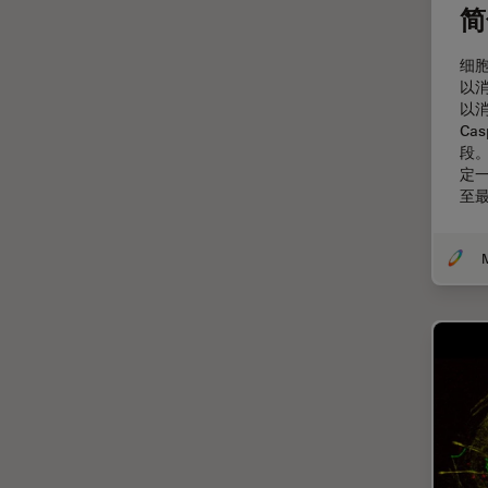
受激发损耗技术
DM8000 M & DM12000 M
简
图像优化和解卷积
DMi1
细
图像分析
DMi8
以
以
图像采集
DVM6
Ca
基础显微镜技术
段
EL6000
定
增强现实
EM AC20
至
外科显微镜
EM ACE200
多光子显微镜
EM ACE600
妇科和泌尿外科
EM AFS2
定量成像
EM CPD300
宽场显微镜
EM CTD
工业和制造业
EM GP2
帝国成像中心
EM ICE
应用说明
EM KMR3