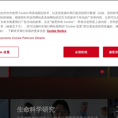
合作伙伴使用 Cookie 和其他跟踪技术，以及您直接向我们提供的部分数据（比如，您的联
网站的体验，根据您针对这些网站及其他网站的交互为您提供个性化的广告和内容，让您可以
分析并衡量我们广告活动的效果。点击“接受所有 Cookie”，即表示您同意上述内容，并同
享（链接见下方）。您可以随时在我们网站底部的“Cookie 设置”部分更改您的同意偏好。
e 通知》，了解有关我们实践的更多信息
Cookie Notice
systems Cookie Partners Details
显微镜知识库
ie 设置
全部拒绝
接受所有
阅读我们的最新文章
Read arti
igation
生命科学研究
在生命科学研究中心，您可以掌握最新的关于先进