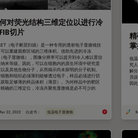
何对荧光结构三维定位以进行冷
FIB切片
精
掌
冻ET（电子断层扫描）是一种专用的透射电子显微镜技
，可以重建观察区域的三维体积。借助先进的冷冻
M（电子显微镜），图像分辨率可以提升到令人难以置信
低温
亚纳米等级。因此，可以在细胞内的原生环境中研究蛋
究人
质以及其他生物分子，从而揭示尚未探明的分子机制。
解分
于细胞和组织必须薄到能够透过电子，样品必须进行切
员设
以获取足够薄的样品体积（薄层）。为对样品中的靶区
因此
行精确的三维定位，冷冻共聚焦显微镜是必不可少的
…
Mar 22, 2022
白皮书：
低温电子显微镜
M
如何对荧光结构三维定