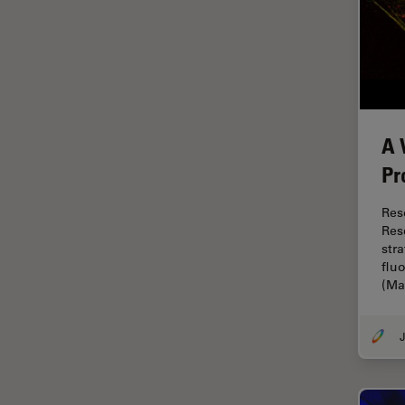
微分干涉显微镜
EM RAPID
微电子技术
EM TIC 3X
扫描电镜
EM TP
摄像头
EM TXP
A 
教育
EM VCT500
Pr
数值孔径
EZ4
数码显微镜
Res
Emspira 3
Res
整形外科
EnFocus
str
flu
斑马鱼研究
Enersight
(M
无标签
FL400
旧金山创新中心
FL560
J
显微外科
FL800
显微镜基础知识
FS C & FS M