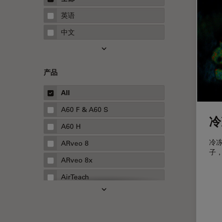
STELLARIS 功能
指南
英语
THUNDER成像
中文
Upright Microscopy
三维成像
产品
临床病理学
人体工程学
All
人工智能
A60 F & A60 S
冷
低温扫描电镜
A60 H
低温电子显微镜
冷冻
ARveo 8
子
体视显微镜
ARveo 8x
偏光
AirTeach
先进显微镜技术
Aivia
光学
Cell DIVE