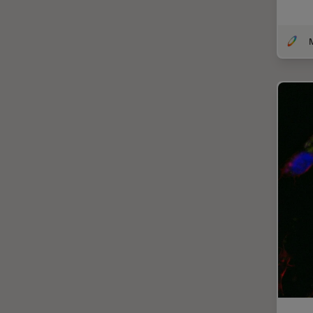
光学显微镜
Cleanliness Analysis Systems
光学相干断层扫描成像 (OCT)
DM IL LED
光片显微镜
DM ILM
光电联用
DM1000
免疫荧光
DM1000 LED
全内反射荧光技术
DM4 B & DM6 B
共聚焦显微镜
DM4 M
冷冻蚀刻荧光漂白恢复
DM4 P, DM750 P & Visoria P
分辨率
DM500
剖析
DM6 FS
医学专科
DM6 M LIBS
印刷电路板（PCB）
DM750
历史
DM750 M