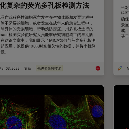
化复杂的荧光多孔板检测方法
当对
验可
胞凋亡或程序性细胞死亡发生在生物体胚胎发育过程中
确保
消除不需要的细胞，或者发生在成年人的愈合过程中，
景显
消除身体的受损细胞，帮助预防癌症。用多孔板进行的
成。
spase检测实验使研究人员能够研究细胞凋亡的早期阶
受干
。在这篇文章中，我们展示了MICA如何与荧光多孔板测
一起应用，以提供100%时空相关性的数据，并将串扰降
最低。
Mar 03, 2022
文章
先进显微镜技术
M
简化复杂的荧光多孔