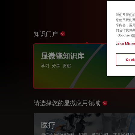
我们及我们的
您使用我们
享内容，展开
的合作伙伴共
知识门户
Show subnavigation
《Cooki
Leica Micro
显微镜知识库
Cook
学习. 分享. 贡献.
请选择您的显微应用领域
Show subnav
医疗
探索专为神经外科、眼科、整形外科、耳鼻喉科和