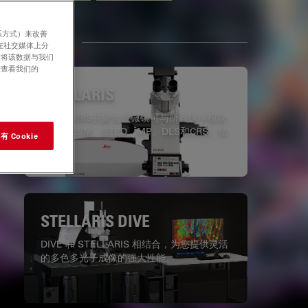
系方式）来改善
相关产品
在社交媒体上分
意将该数据与我们
请查看我们的
STELLARIS
STELLARIS共聚焦显微镜可与所有徕卡模块
（包括FLIM、STED、MP、DLS和CRS）结
 Cookie
合使用。
STELLARIS DIVE
DIVE 和 STELLARIS 相结合，为您提供灵活
的多色多光子成像的强大性能。