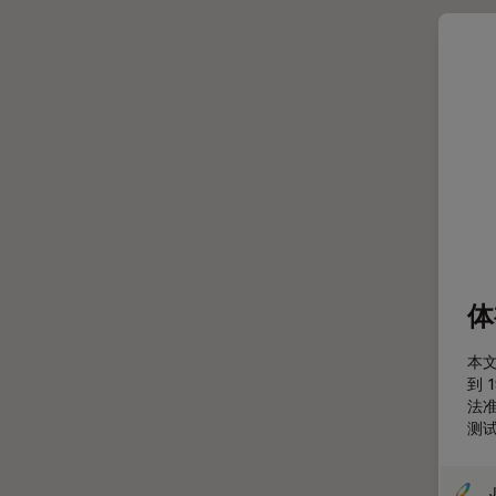
光学显微镜
Cleanliness Analysis Systems
光学相干断层扫描成像 (OCT)
DM IL LED
光片显微镜
DM ILM
光电联用
DM1000
免疫荧光
DM1000 LED
全内反射荧光技术
DM4 B & DM6 B
共聚焦显微镜
DM4 M
冷冻蚀刻荧光漂白恢复
DM4 P, DM750 P & Visoria P
体
分辨率
DM500
剖析
DM6 FS
本文
到 
医学专科
DM6 M LIBS
法
印刷电路板（PCB）
DM750
测
历史
DM750 M
J