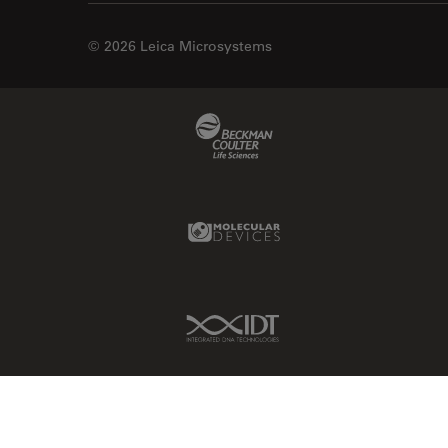
微分干涉显微镜
EM RAPID
© 2026 Leica Microsystems
微电子技术
EM TIC 3X
扫描电镜
EM TP
Beckman Coulter Link
摄像头
EM TXP
教育
EM VCT500
数值孔径
EZ4
Molecular Devices Link
数码显微镜
Emspira 3
整形外科
EnFocus
斑马鱼研究
Enersight
IDT Link
无标签
FL400
旧金山创新中心
FL560
显微外科
FL800
显微镜基础知识
FS C & FS M