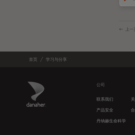
受激发损耗技术
DM8000 M & DM12000 M
图像优化和解卷积
DMi1
图像分析
DMi8
上一
图像采集
DVM6
基础显微镜技术
EL6000
增强现实
EM AC20
首页
学习与分享
外科显微镜
EM ACE200
多光子显微镜
EM ACE600
妇科和泌尿外科
EM AFS2
Footer
Danaher Logo
公司
定量成像
EM CPD300
联系我们
关
宽场显微镜
EM CTD
产品安全
合
工业和制造业
EM GP2
丹纳赫生命科学
帝国成像中心
EM ICE
应用说明
EM KMR3