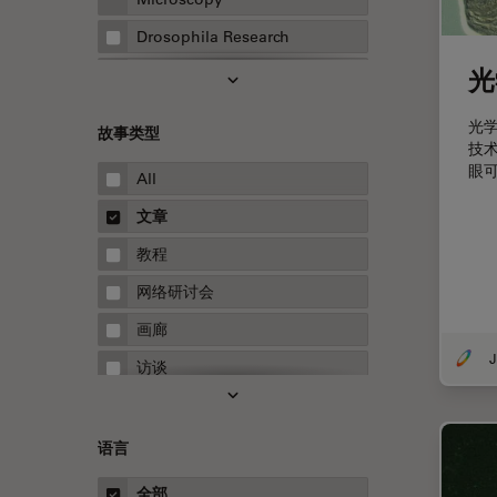
Drosophila Research
光
EMBL 成像中心
EM样品制备
光
故事类型
技
F-技术
眼
All
FluoSync
文章
HyD检测器（磷砷化镓混合检测
器）
教程
Inverted Microscopy
网络研讨会
Microhub成像
画廊
Neuro-Oncology
访谈
Neurovascular Surgery
白皮书
Red Reflex
案例研究
语言
Service
概述
全部