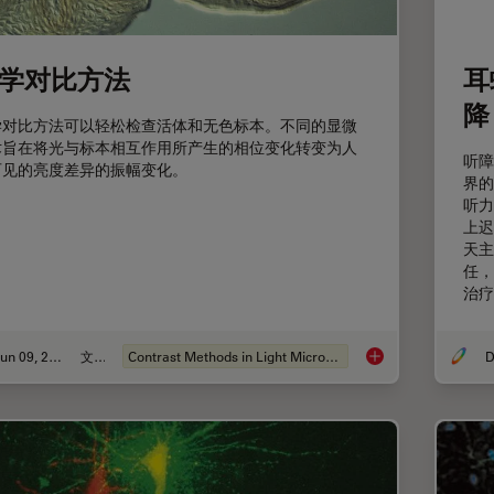
学对比方法
耳
降
学对比方法可以轻松检查活体和无色标本。不同的显微
术旨在将光与标本相互作用所产生的相位变化转变为人
听障
可见的亮度差异的振幅变化。
界的
听力
上迟
天主
任，
治疗
Jun 09, 2011
文章
Contrast Methods in Light Microscopy
D
光学对比方法