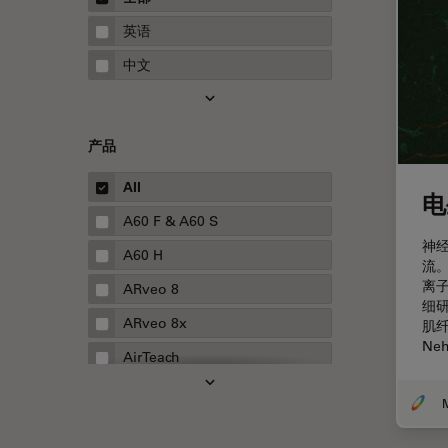
STELLARIS 功能
指南
英语
THUNDER成像
中文
Upright Microscopy
三维成像
产品
临床病理学
人体工程学
All
电
人工智能
A60 F & A60 S
神
低温扫描电镜
A60 H
流
低温电子显微镜
离
ARveo 8
细
体视显微镜
ARveo 8x
肌纤
Ne
偏光
AirTeach
先进显微镜技术
Aivia
M
光学
Cell DIVE