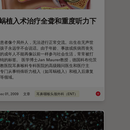
蜗植入术治疗全聋和重度听力下
患者像个局外人，无法进行正常交流。出生在无声世
孩子永远学不会说话。由于年龄、事故或疾病而丧失
的成年人不能再像以前一样参与社会生活，常常被打
钝的标签。 医学博士Jan Maurer教授，德国科布伦茨
教医院耳鼻喉科专科医院的高级顾问医生和医疗主
专门从事特殊听力植入（如耳蜗植入）和植入后康复
等领域。
ec 01, 2009
文章
耳鼻咽喉头颈外科（ENT）
耳蜗植入术治疗全聋