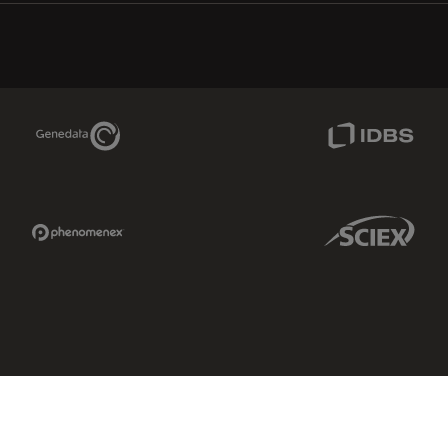
Genedata Link
IDBS Link
Phenomenex Link
Sciex Link