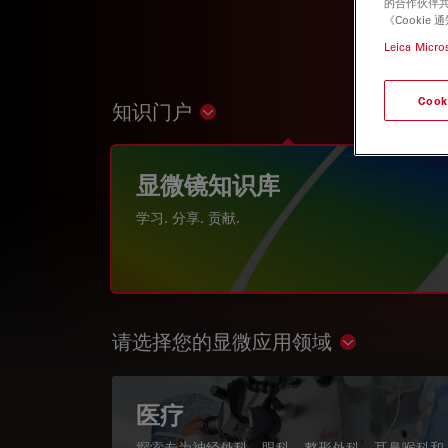
的合作伙伴共
《Cooki
Leica Micro
Cook
知识门户
Show subnavigation
显微镜知识库
学习. 分享. 贡献.
请选择您的显微应用领域
Show subnav
医疗
探索专为神经外科、眼科、整形外科、耳鼻喉科和