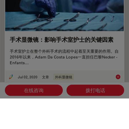
手术显微镜：影响手术室护士的关键因素
手术室护士在整个外科手术的流程中起着至关重要的作用。自
2016年以来，Adam Da Costa Lopes一直担任巴黎Necker -
Enfants…
Jul 02, 2020
文章
外科显微镜
手术显
在线咨询
拨打电话
上一页
首页
学习与分享