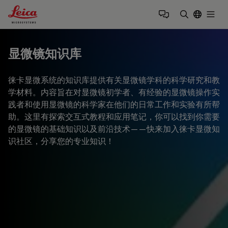
Leica Microsystems Logo
Togg
输入搜索词
显微镜知识库
徕卡显微系统的知识库提供有关显微镜学科的科学研究和教
学材料。内容旨在对显微镜初学者、有经验的显微镜操作实
践者和使用显微镜的科学家在他们的日常工作和实验有所帮
助。这里有探索交互式教程和应用笔记，你可以找到你需要
的显微镜的基础知识以及前沿技术——快来加入徕卡显微知
识社区，分享您的专业知识！