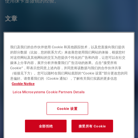
使用徕卡显微镜的经验。
文章
作者
我们及我们的合作伙伴使用 Cookie 和其他跟踪技术，以及您直接向我们提供
1
的部分数据（比如，您的联系方式）来改善您使用我们网站的体验，根据您针
Adam Da Costa Lopes
对这些网站及其他网站的交互为您提供个性化的广告和内容，让您可以在社交
2
Corporate Communications
媒体上分享内容，展开分析并衡量我们广告活动的效果。点击“接受所有
Cookie”，即表示您同意上述内容，并同意将该数据与我们的合作伙伴共享
1
Necker - Enfants Malades Hospital, Paris, France
（链接见下方）。您可以随时在我们网站底部的“Cookie 设置”部分更改您的同
意偏好。请查看我们的《Cookie 通知》，了解有关我们实践的更多信息
2
Leica Microsystems
Cookie Notice
Leica Microsystems Cookie Partners Details
标签
Cookie 设置
外科显微镜
显微外科
神经外科
全部拒绝
接受所有 Cookie
耳鼻咽喉头颈外科（ENT）
整形外科
妇科和泌尿外科