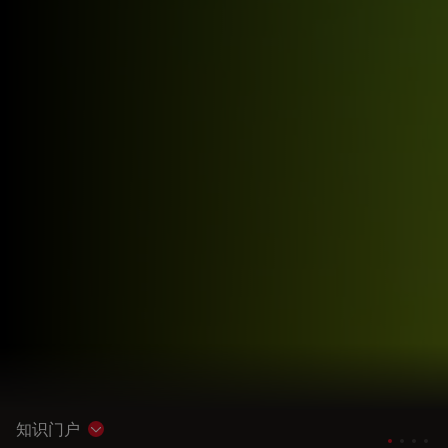
知识门户
Show subnavigation