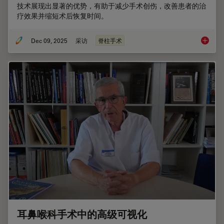
技术展现出显著的优势，有助于减少手术创伤，改善患者的治
疗效果并缩短术后恢复时间。
Dec 09, 2025
采访
脊柱手术
脊柱手
耳鼻喉科手术中的高级可视化