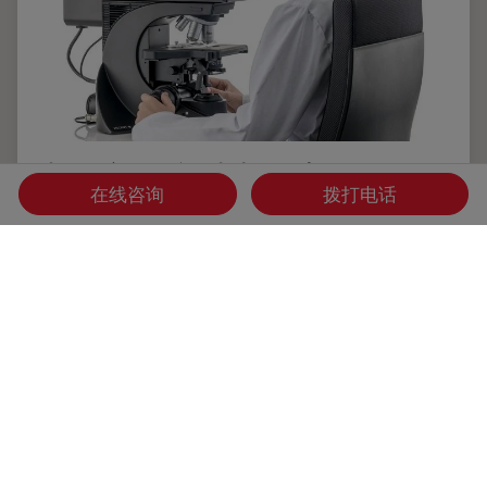
选择临床显微镜需考虑的因素
在线咨询
拨打电话
显微镜是病理学家工作流程中不可或缺的一部分。特别是在组
织病理学、血液病理学或医学微生物学中，病理学家使用显微
镜来高效、可靠地进行诊断。因此，他们经常长时间低头看目
镜，可能会因为工作姿势而感到身体不适。
May 06, 2025
文章
临床病理学
选择临