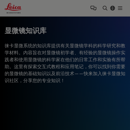
Leica Microsystems Logo
Togg
输入搜索词
显微镜知识库
徕卡显微系统的知识库提供有关显微镜学科的科学研究和教
学材料。内容旨在对显微镜初学者、有经验的显微镜操作实
践者和使用显微镜的科学家在他们的日常工作和实验有所帮
助。这里有探索交互式教程和应用笔记，你可以找到你需要
的显微镜的基础知识以及前沿技术——快来加入徕卡显微知
识社区，分享您的专业知识！