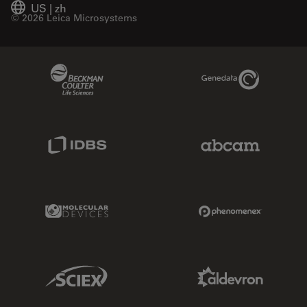
US
|
zh
© 2026 Leica Microsystems
Beckman Coulter Link
Genedata Link
IDBS Link
Abcam Limited
Molecular Devices Link
Phenomenex L
Sciex Link
Aldevron Link