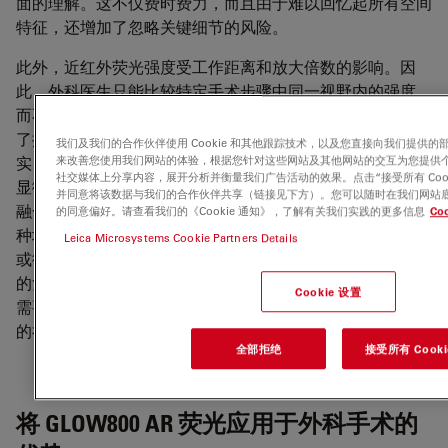
面的理解。这不仅费时费力，而且由于难以回忆起所有空间
特征，还增加了忽略关键细节的风险。
此外，近红外荧光强度受工作距离和放大倍数的影响。因
此，外科医生只能比较特定手术步骤中同一视野内的强度，
而不能比较不同步骤之间的强度，这就给实时比较分析带来
了挑战。Leica Microsystems 通过 GLOW800 3D 增强现
我们及我们的合作伙伴使用 Cookie 和其他跟踪技术，以及您直接向我们提供
实 (AR) 技术克服了这些挑战。GLOW800 将自然彩色白光
来改善您使用我们网站的体验，根据您针对这些网站及其他网站的交互为您提供
社交媒体上分享内容，展开分析并衡量我们广告活动的效果。点击“接受所有 Coo
显微镜视图与数字增强型血流可视化（以伪彩色突出显示）
并同意将该数据与我们的合作伙伴共享（链接见下方）。您可以随时在我们网站底部的
融合在一个增强型实时视图中，直接解决了上述局限性。这
的同意偏好。请查看我们的《Cookie 通知》，了解有关我们实践的更多信息
Coo
种增强现实解决方案可让外科医生通过大型 3D 4K 显示器
Leica Microsystems Cookie Partners Details
或徕卡 3D 头戴显示器 MyVeo 实时观察血管、组织和血流
的复杂细节，同时获得 3D 深度感知。这消除了心理重建的
Cookie 设置
需要，提供了对手术区域的无缝和全面了解，有助于在关键
的神经血管手术中提高手术的精确度和效率。
全部拒绝
接受所有 Cooki
将 GLOW800 AR 荧光应用于外科手术的