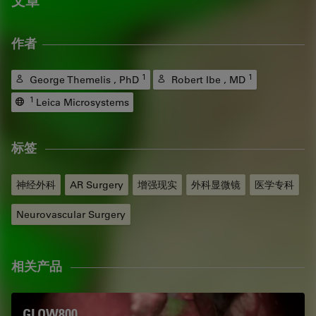
文章
作者
1
1
George Themelis , PhD
Robert Ibe , MD
1
Leica Microsystems
标签
神经外科
AR Surgery
增强现实
外科显微镜
医学专科
Neurovascular Surgery
相关产品
GLOW800