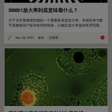
30000:1放大率到底意味着什么？
关于光学显微镜性能的一个重要标准是放大率。本报告将为数
字显微镜用户提供有用的指南，以确定放大率值的有用范围。
Nov 08, 2023
教程
分辨率
3000