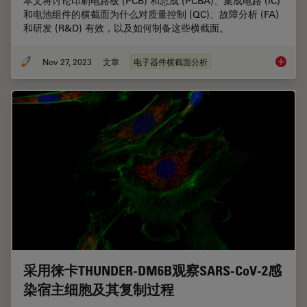
本文将讨论印刷电路板 (PCB) 和总成 (PCBA)、集成电路 (IC)
和电池组件的横截面为什么对质量控制 (QC)、故障分析 (FA)
和研发 (R&D) 有效，以及如何制备这些横截面。
Nov 27, 2023
文章
电子器件横截面分析
电子产
采用徕卡THUNDER-DM6B观察SARS-CoV-2感
染宿主细胞及其复制过程