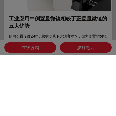
工业应用中倒置显微镜相较于正置显微镜的
五大优势
使用倒置显微镜时，您需要从下方观察样本，因为倒置显微镜
的光学元件位于样本下方，而使用正置显微镜时，您需要从上
方观察样本。一直以来，倒置显微镜主要用于生命科学研究，
在线咨询
拨打电话
因为重力将样本沉入含有水性溶液的托座底部，从上方则无法
观察到太多内容。但近段时间以来，倒置显微镜在工业应用中
也变得越来越流行。我们现在一起来了解倒置显微镜在工业应
用中的优势。
Oct 24, 2023
文章
金相学
工业应