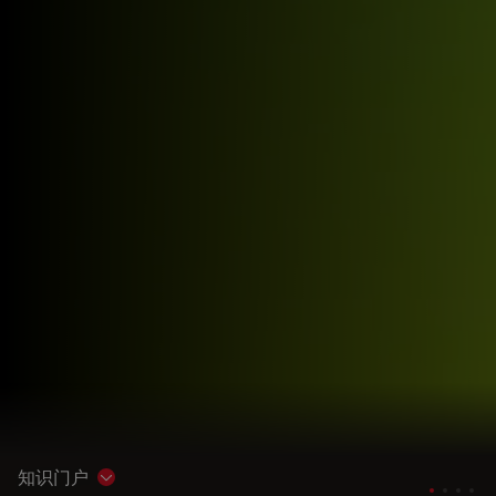
知识门户
Show subnavigation