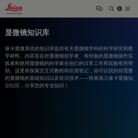
Leica Microsystems Logo
Togg
输入搜索词
显微镜知识库
徕卡显微系统的知识库提供有关显微镜学科的科学研究和教
学材料。内容旨在对显微镜初学者、有经验的显微镜操作实
践者和使用显微镜的科学家在他们的日常工作和实验有所帮
助。这里有探索交互式教程和应用笔记，你可以找到你需要
的显微镜的基础知识以及前沿技术——快来加入徕卡显微知
识社区，分享您的专业知识！