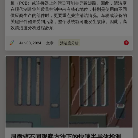
板（PCB）或连接器上的污染可能会导致短路。因此，清洁度
在现代制造业的质量控制中占有核心地位，特别是使用由不同
供应商生产的部件时，更要重点关注清洁情况。车辆或设备的
关键部件如果受到污染，整个系统就可能发生故障。因此，高
效清洁度分析过程必须…
Jan 03, 2024
文章
清洁度分析
高效清
显微镜不同观察方法下的快速半导体检测