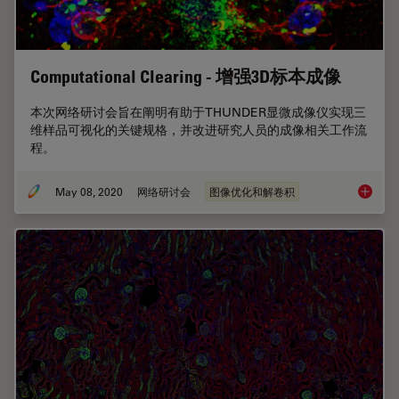
Computational Clearing - 增强3D标本成像
本次网络研讨会旨在阐明有助于THUNDER显微成像仪实现三
维样品可视化的关键规格，并改进研究人员的成像相关工作流
程。
May 08, 2020
网络研讨会
图像优化和解卷积
Comput