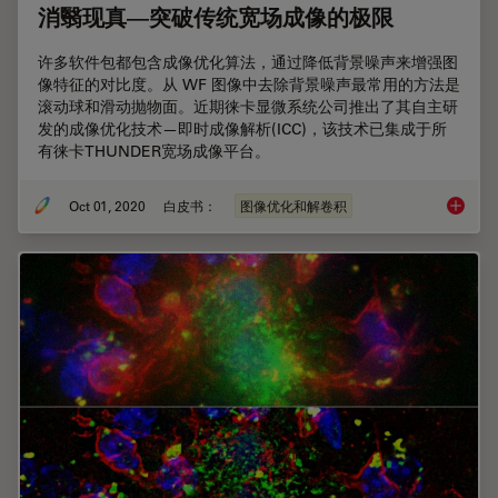
消翳现真—突破传统宽场成像的极限
许多软件包都包含成像优化算法，通过降低背景噪声来增强图
像特征的对比度。从 WF 图像中去除背景噪声最常用的方法是
滚动球和滑动抛物面。近期徕卡显微系统公司推出了其自主研
发的成像优化技术—即时成像解析(ICC)，该技术已集成于所
有徕卡THUNDER宽场成像平台。
Oct 01, 2020
白皮书：
图像优化和解卷积
消翳现