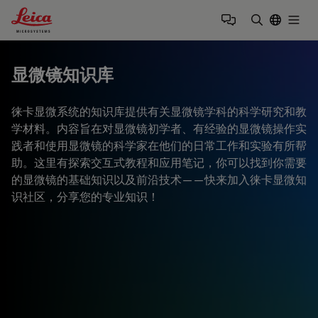
Leica Microsystems Logo
Togg
输入搜索词
显微镜知识库
徕卡显微系统的知识库提供有关显微镜学科的科学研究和教
学材料。内容旨在对显微镜初学者、有经验的显微镜操作实
践者和使用显微镜的科学家在他们的日常工作和实验有所帮
助。这里有探索交互式教程和应用笔记，你可以找到你需要
的显微镜的基础知识以及前沿技术——快来加入徕卡显微知
识社区，分享您的专业知识！