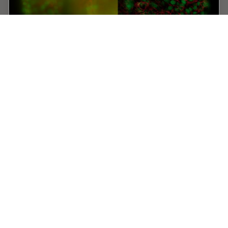
清晰对比、无雾的 3D 样本实时图像
历史上，宽场显微镜并不适合对大样本/标本体积进行成像。
图像背景（BG）主要来源于观察样本的失焦区域，显著降低
了成像系统的对比度、有效动态范围和最大可能的信噪比
（SNR）。记录的图像显示出典型的雾霭，并且在许多情况
下，无法提供进一步分析所需的细节水平。处理厚三维样本的
研究人员要么使用替代显微镜方法，要么尝试通过后处理一系
列图像来减少雾霭。
Mar 05, 2019
白皮书：
图像优化和解卷积
清晰对比