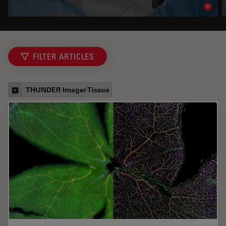
Read 
FILTER ARTICLES
THUNDER Imager Tissue