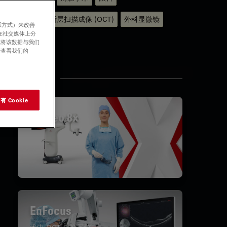
光学相干断层扫描成像 (OCT)
外科显微镜
系方式）来改善
在社交媒体上分
医学专科
意将该数据与我们
请查看我们的
相关产品
 Cookie
Proveo 8x
EnFocus