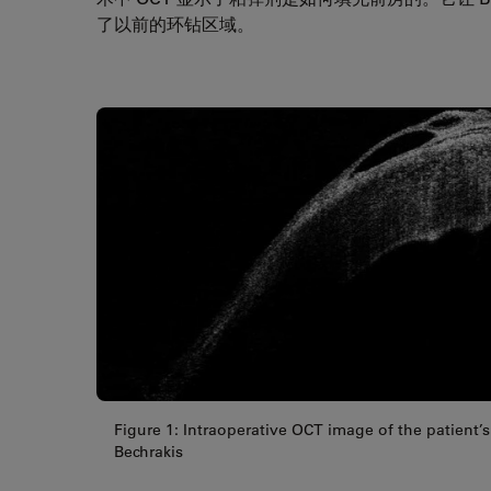
了以前的环钻区域。
Figure 1: Intraoperative OCT image of the patient’
Bechrakis