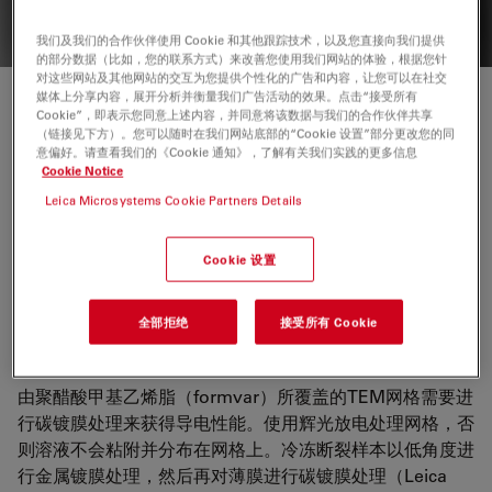
我们及我们的合作伙伴使用 Cookie 和其他跟踪技术，以及您直接向我们提供
的部分数据（比如，您的联系方式）来改善您使用我们网站的体验，根据您针
对这些网站及其他网站的交互为您提供个性化的广告和内容，让您可以在社交
媒体上分享内容，展开分析并衡量我们广告活动的效果。点击“接受所有
SEM成像前所需的镀膜处理
Cookie”，即表示您同意上述内容，并同意将该数据与我们的合作伙伴共享
（链接见下方）。您可以随时在我们网站底部的“Cookie 设置”部分更改您的同
意偏好。请查看我们的《Cookie 通知》，了解有关我们实践的更多信息
导电性很差或不导电的材料样本（陶瓷、聚合物等）需要碳
Cookie Notice
镀膜或金属镀膜。低温样本经过冷冻断裂后进行金属镀膜处
Leica Microsystems Cookie Partners Details
理（徕卡EM ACE600冷冻断裂和徕卡EM VCT500），并
在低温SEM下成像。
Cookie 设置
全部拒绝
接受所有 Cookie
TEM成像前的镀膜处理
由聚醋酸甲基乙烯脂（formvar）所覆盖的TEM网格需要进
行碳镀膜处理来获得导电性能。使用辉光放电处理网格，否
则溶液不会粘附并分布在网格上。冷冻断裂样本以低角度进
行金属镀膜处理，然后再对薄膜进行碳镀膜处理（Leica