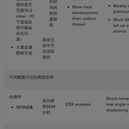
对样
期间真空
Mostly 
More heat
本的
范围10-2
platinu
development
热传
mbar（对
than carbon
递较
More dif
于低温应
thread
低
set up 
用可能会
source
存在问
题）
蒸发过
程中可
大量金属
非连续
靶材可选
旋转
不同镀膜方法的典型应用
生物学
Room temp
高分辨
EDX analysis
low angle r
率SEM
SEM成像
shadowing 
分析