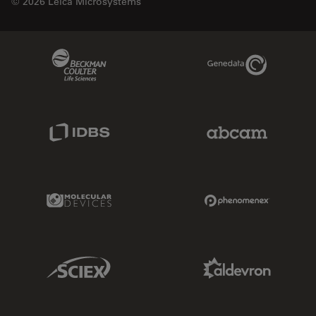
© 2026 Leica Microsystems
Beckman Coulter Link
Genedata Link
IDBS Link
Abcam Limited
Molecular Devices Link
Phenomenex L
Sciex Link
Aldevron Link