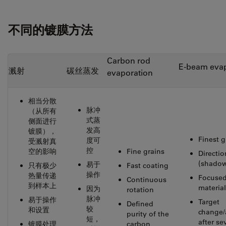
不同的镀膜方法
Carbon rod
E-beam evap
溅射
碳丝蒸发
evaporation
相当分散
脉冲
（从所有
式蒸
侧面进行
发高
镀膜），
Finest g
度可
受溅射真
控
空的影响
Fine grains
Directio
(shadow
易于
只有极少
Fast coating
操作
热量传递
Focused
Continuous
到样本上
material
因为
rotation
脉冲
易于操作
Target
Defined
较
和设置
change/
purity of the
短，
after se
镀膜处理
carbon