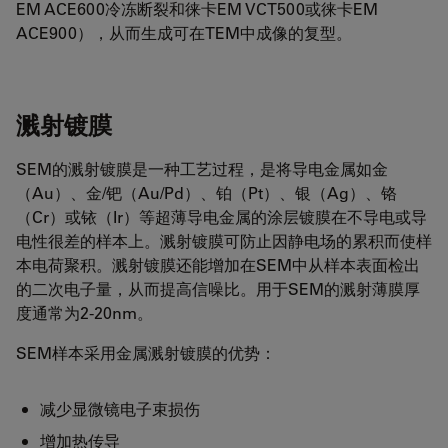
EM ACE600冷冻断裂和徕卡EM VCT500或徕卡EM
ACE900），从而生成可在TEM中成像的复型。
溅射镀膜
SEM的溅射镀膜是一种工艺过程，是将导电金属如金
（Au）、金/钯（Au/Pd）、铂（Pt）、银（Ag）、铬
（Cr）或铱（Ir）等超薄导电金属的涂层镀膜在不导电或导
电性很差的样本上。溅射镀膜可防止因静电场的累积而使样
本电荷聚积。溅射镀膜还能增加在SEM中从样本表面检出
的二次电子量，从而提高信噪比。用于SEM的溅射薄膜厚
度通常为2-20nm。
SEM样本采用金属溅射镀膜的优势：
减少显微镜电子束损伤
增加热传导