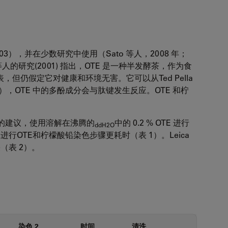
003），并在少数研究中使用（Sato 等人，2008 年；
pler 等人的研究(2001) 指出，OTE 是一种半发酵茶，作为食
但仍假定它对健康和环境无害。它可以从Ted Pella
3），OTE 中的多酚成分会与肽键发生反应。OTE 和柠
等人的建议，使用溶解在沸腾的
中的 0.2 % OTE 进行
ddH2O
行OTE和柠檬酸铅染色步骤更耗时（表 1）。Leica
（表 2）。
染色 2
时间
清洗