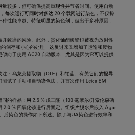
用量较多，但可确保提高重现性并节省时间。使用自动
），每次运行可同时对多达 20 个载网进行染色，不仅操
是一种性能卓越、特征明显的染色剂，但出于多种原因，
毒并致癌的风险。此外，贫化铀醋酸酯也被视为放射性
确的储存和小心的处理，这反过来又增加了运输和废物
倾向于使用 AC20 自动版本，尤其是因为它可以提供
关注：乌龙茶提取物（OTE）和铂蓝。有关它们的报导
试了手动和自动染色法，并首次使用 Leica EM
样品：用 2.5 % 戊二醛（100 毫摩尔/升索伦森磷
.0 % 四氧化锇进行后固定。组织片脱水后嵌入 Agar
薄切片。后染色的操作如下所述。除了与UA染色进行效率和