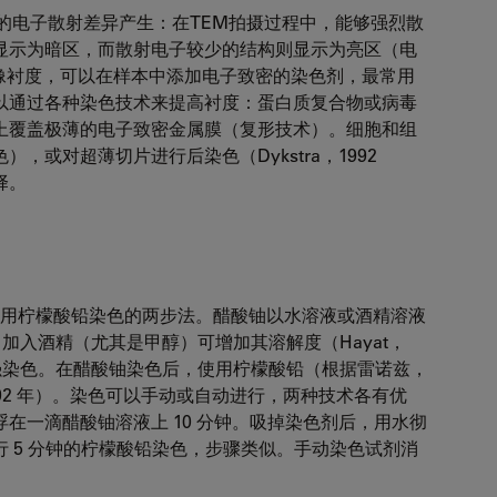
的电子散射差异产生：在TEM拍摄过程中，能够强烈散
显示为暗区，而散射电子较少的结构则显示为亮区（电
了增加图像衬度，可以在样本中添加电子致密的染色剂，最常用
以通过各种染色技术来提高衬度：蛋白质复合物或病毒
上覆盖极薄的电子致密金属膜（复形技术）。细胞和组
或对超薄切片进行后染色（Dykstra，1992
择。
再用柠檬酸铅染色的两步法。醋酸铀以水溶液或酒精溶液
 之间。加入酒精（尤其是甲醇）可增加其溶解度（Hayat，
行强染色。在醋酸铀染色后，使用柠檬酸铅（根据雷诺兹，
，1992 年）。染色可以手动或自动进行，两种技术各有优
在一滴醋酸铀溶液上 10 分钟。吸掉染色剂后，用水彻
 5 分钟的柠檬酸铅染色，步骤类似。手动染色试剂消