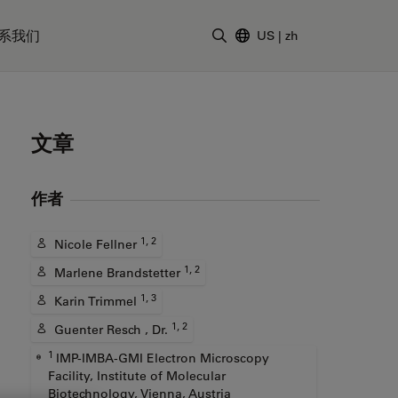
系我们
US
|
zh
输入搜索词
文章
作者
1, 2
Nicole Fellner
1, 2
Marlene Brandstetter
1, 3
Karin Trimmel
1, 2
Guenter Resch , Dr.
1
IMP-IMBA-GMI Electron Microscopy
Facility, Institute of Molecular
Biotechnology, Vienna, Austria