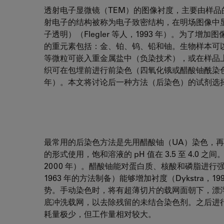
透射电子显微镜（TEM）的图像衬度，主要由样品
射电子的结构被称为电子致密结构，在明场图像中
子透明）（Flegler 等人，1993 年）。为
的重元素包括：金、铂、钨、铅和铀。生物样本可
等微粒可嵌入重金属盐中（负染技术），或在样品
织可在包埋前进行前染色（四氧化锇或醋酸铀酰染色），
年）。本文将讨论后一种方法（后染色）的试剂选
最常用的后染色方法是先用醋酸铀（UA）染色，
的形式使用，饱和溶液的 pH 值在 3.5 至 4.0
2000 年）。醋酸铀能对蛋白质、核酸和磷脂进
1963 年的方法制备）能够增加衬度（Dykstra
势。手动染色时，将有超薄切片的载网面朝下，漂浮
底冲洗载网，以去除残留的未结合染色剂。之后进行
耗量极少，但工作量相对较大。