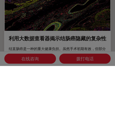
利用大数据查看器揭示结肠癌隐藏的复杂性
结直肠癌是一种的重大健康负担。虽然手术初期有效，但部分
患者会发展为预后不良的复发性继发疾病，需要采用免疫疗法
在线咨询
拨打电话
等先进治疗手段。利用空间生物学方法，如 Cell DIVE 多重成
像技术，可为开发新型治疗方案提供关键洞见。通过
Minerva 图像查看器在浏览器中访问完整的 Cell DIVE 数据
集，进一步探索这些发现。
Jan 31, 2025
文章
癌症研究
利用大