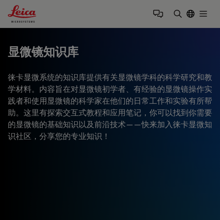
Leica Microsystems Logo
Togg
输入搜索词
显微镜知识库
徕卡显微系统的知识库提供有关显微镜学科的科学研究和教
学材料。内容旨在对显微镜初学者、有经验的显微镜操作实
践者和使用显微镜的科学家在他们的日常工作和实验有所帮
助。这里有探索交互式教程和应用笔记，你可以找到你需要
的显微镜的基础知识以及前沿技术——快来加入徕卡显微知
识社区，分享您的专业知识！