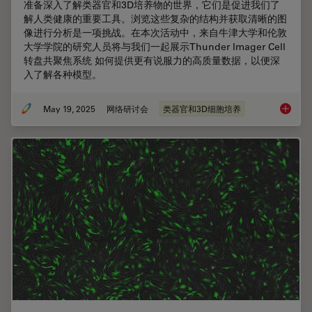
准备深入了解类器官和3D培养物的世界，它们是促进我们了
解人类健康的重要工具。浏览这些复杂的结构并获取清晰的图
像进行分析是一项挑战。在本次活动中，来自牛津大学和伦敦
大学学院的研究人员将与我们一起展示Thunder Imager Cell
转盘共聚焦系统 如何提供更有说服力的高质量数据，以便深
入了解各种模型。
May 19, 2025
网络研讨会
类器官和3D细胞培养
揭开类