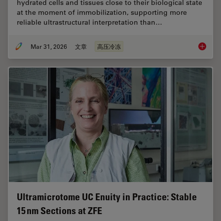
hydrated cells and tissues close to their biological state
at the moment of immobilization, supporting more
reliable ultrastructural interpretation than…
Mar 31, 2026
文章
高压冷冻
High-Pr
Ultramicrotome UC Enuity in Practice: Stable
15 nm Sections at ZFE