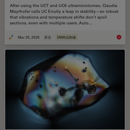
After using the UCT and UC6 ultramicrotomes, Claudia
Mayrhofer calls UC Enuity a leap in stability—so robust
that vibrations and temperature shifts don’t spoil
sections, even with multiple users. Auto…
Mar 25, 2026
采访
EM样品制备
Ultrami