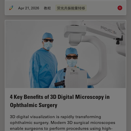
Apr 21, 2026
教程
荧光共振能量转移
荧光寿
4 Key Benefits of 3D Digital Microscopy in
Ophthalmic Surgery
3D digital visualization is rapidly transforming
ophthalmic surgery. Modern 3D surgical microscopes
enable surgeons to perform procedures using high-