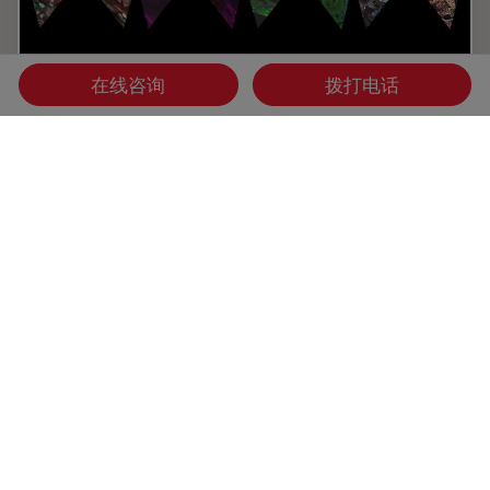
在线咨询
拨打电话
癌症研究中显微镜的历史、发展和趋势
癌症是一种全球性疾病，2020 年全球将新增 1800 万确诊病
例，1000 万人死于癌症。预计到 2040 年，病例数将增加约
55%。研究了解癌症的发生、发展以及开发新的诊断工具和治
疗方法至关重要。
Mar 16, 2026
白皮书：
癌症研究
癌症研