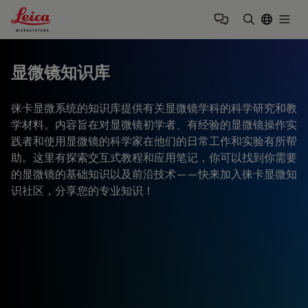
Leica Microsystems Logo
Togg
输入搜索词
显微镜知识库
徕卡显微系统的知识库提供有关显微镜学科的科学研究和教
学材料。内容旨在对显微镜初学者、有经验的显微镜操作实
践者和使用显微镜的科学家在他们的日常工作和实验有所帮
助。这里有探索交互式教程和应用笔记，你可以找到你需要
的显微镜的基础知识以及前沿技术——快来加入徕卡显微知
识社区，分享您的专业知识！