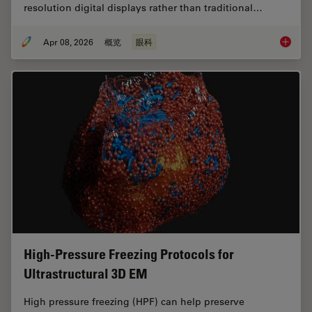
resolution digital displays rather than traditional…
Apr 08, 2026
概览
眼科
4 Key B
High-Pressure Freezing Protocols for
Ultrastructural 3D EM
High pressure freezing (HPF) can help preserve