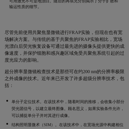
可用激光不可逆地漂白。随后的再填充分别揭示了分子扩散和
输运性质的细节。
尽管先前使用共聚焦显微镜进行
FRAP
实验，但现在也有
宽
场解决方案
。与传统的基于共聚焦的
FRAP
实验相比，
宽场
光漂白后荧光恢复
设备可通过最先进的摄像头提供更快的成
像速度，并保护细胞和感兴趣区域免受共聚焦系统引起的过
度光应力的影响。
超分辨率显微镜检查技术
是那些可在约
200 nm
的分辨率极限
之外成像的技术。近年来已开发了许多超级分辨率技术，包
括：
单分子定位技术
。
在该技术中，随着时间的推移，会收集小部分
荧光团信号，以建立最终图像。顾名思义，如果实验条件允许，
可以捕捉单分子并对其进行成像。
结构照明显微术（
SIM
）。在该技术中，在宽场光
源中构建
相位