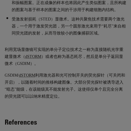
和振幅图案。正在成像的样本也将
因此
产生类似图案，且所
构建
的图案与基于样本的图案之间的干涉用于构建细胞内结构。
受激发射损耗（
STED
）显微术。这种共聚焦技术需要两个激光
器，一个用于激发荧光团，另一个圆形激光束用于
“
耗尽
”
来自相
同荧光团的发射，从而导致较小的图像捕获区域。
利用宽场显微镜可实现的单分子定位技术之一称为直接随机光学重
建显微术（
dSTORM
）或者也称为基态耗尽，然后是单分子返回显
微术（
GSDIM
）。
GSDIM/
dSTORM
利用激光器和光可控制开关的荧光探针（可关闭和
开启），以随着时间的推移构建图像。大部分荧光探针被诱导进入
“
暗态
”
能级，在该能级其不能发射光子。这使得仅单个且完全分离
的荧光团可以以纳米精度定位。
References