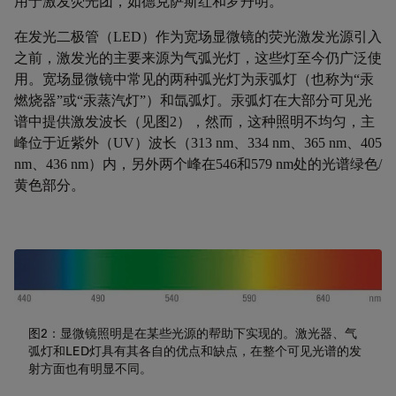
用于激发荧光团，如德克萨斯红和罗丹明。
在发光二极管（
LED
）作为宽场显微镜的荧光
激发
光源引入
之前，激发光的主要来源为气弧光灯，这些灯至今仍广泛使
用。宽场显微镜中常见的两种弧光灯为汞弧灯（也称为
“
汞
燃烧器
”
或
“
汞蒸汽灯
”
）和氙弧灯。汞弧灯在大部分可见光
谱中提供激发波长（见图
2
），然而，这种照明不均匀，主
峰位于近紫外（
UV
）波长（
313 nm
、
334 nm
、
365 nm
、
405
nm
、
436 nm
）内，另外两个峰在
546
和
579 nm
处的光谱绿色
/
黄色部分。
图2：显微镜照明是在某些光源的帮助下实现的。激光器、气
弧灯和LED灯具有其各自的优点和缺点，在整个可见光谱的发
射方面也有明显不同。