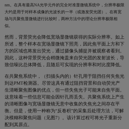
nm
。在具有最高
NA
光学元件的完全对准显微镜系统中，分辨率极限
大约是用于对样本成像的光波长的一半（或激发荧光团）。在将宽
场与共聚焦显微镜进行比较时，两种方法中的理论分辨率极限相
似。
然而，背景荧光会降低宽场显微镜获得的实际分辨率。如上
所述，整个样本在宽场显微镜下照亮，因此焦平面上方和下
方的区域也将发出荧光，通过摄像头捕捉并被观察者看到。
因此，这种背景荧光会稍微掩盖来自荧光团的发射波长，导
致信噪比总体降低，且随后可实现的分辨率和对比度降低。
在共聚焦系统中，（扫描头内的）
针孔
用于阻挡任何失焦光
到达
PMT
检测器。尽管这具有通过阻挡背景和自动荧光产
生清晰聚焦图像的优点，但一些失焦光子可能来自焦平面。
这意味着一些信息可能会因针孔而丢失。共聚焦系统上产生
的清晰图像与宽场显微镜无意中收集的失焦光之间存在平
衡。但是，使用一种称为
“
反卷积
”
的采集后处理方法，可解
决模糊和聚焦问题（见图
7
）。该计算过程可将光子重新分
配到其原点。