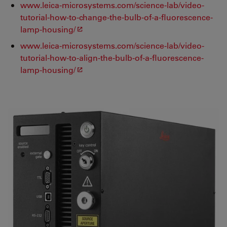
www.leica-microsystems.com/science-lab/video-
tutorial-how-to-change-the-bulb-of-a-fluorescence-
lamp-housing/
www.leica-microsystems.com/science-lab/video-
tutorial-how-to-align-the-bulb-of-a-fluorescence-
lamp-housing/