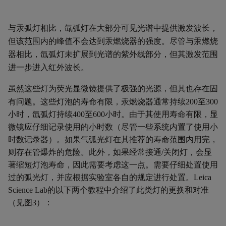
与汞弧灯相比，氙弧灯在大部分可见光谱中提供激发波长，
但该范围内的峰值不会达到汞燃烧器的强度。尽管与汞燃烧
器相比，氙弧灯未扩展到光谱的紫外线部分，但其激发范围
进一步进入红外波长。
虽然这些灯为
荧光显微镜
提供了极强的光源，但其也存在固
有问题。这些灯泡的寿命有限，汞燃烧器通常持续
200
至
300
小时，氙弧灯持续
400
至
600
小时。由于其使用寿命有限，显
微镜应仔细记录使用的小时数（尽管一些系统内置了使用小
时数记录器）。如果气弧光灯在其推荐的寿命范围内用完，
则存在管爆炸的危险。此外，如果经常接通
/
关闭灯，会显
著缩短灯泡寿命，因此需要考虑这一点。需要仔细处置使用
过的弧光灯，并应根据实验室各自的规定进行处置。
Leica
Science Lab
的以下两个教程中介绍了此类灯的更换和对准
（见图
3
）：