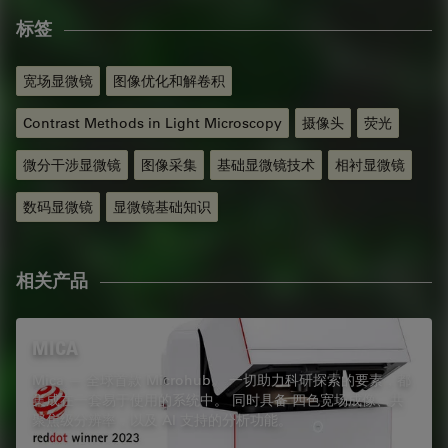
标签
宽场显微镜
图像优化和解卷积
Contrast Methods in Light Microscopy
摄像头
荧光
微分干涉显微镜
图像采集
基础显微镜技术
相衬显微镜
数码显微镜
显微镜基础知识
相关产品
MICA
Mica — 全球首款 Microhub。 一切助力科研探索的要素，都
集成在一套易于使用的系统中。 同时具备 四色宽场成像、共
聚焦级分辨率，以及 AI 支持的分析功能。