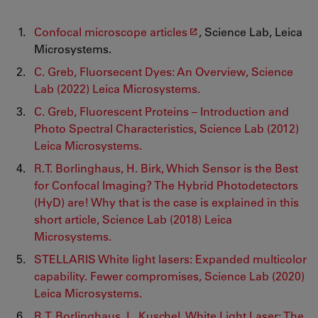
Confocal microscope articles
, Science Lab, Leica
Microsystems.
C. Greb, Fluorsecent Dyes: An Overview, Science
Lab (2022) Leica Microsystems.
C. Greb, Fluorescent Proteins – Introduction and
Photo Spectral Characteristics, Science Lab (2012)
Leica Microsystems.
R.T. Borlinghaus, H. Birk, Which Sensor is the Best
for Confocal Imaging? The Hybrid Photodetectors
(HyD) are! Why that is the case is explained in this
short article, Science Lab (2018) Leica
Microsystems.
STELLARIS White light lasers: Expanded multicolor
capability. Fewer compromises, Science Lab (2020)
Leica Microsystems.
R.T. Borlinghaus, L. Kuschel, White Light Laser: The