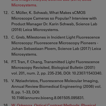
Microsystems.
C. Müller, K. Schwab, What Makes sCMOS
Microscope Cameras so Popular? Interview with
Product Manager Dr. Karin Schwab, Science Lab
(2016) Leica Microsystems.
C. Greb, Milestones in Incident Light Fluorescence
Microscopy: Fluorescence Microscopy Pioneers -
Johan Sebastiaan Ploem, Science Lab (2017) Leica
Microsystems.
P.T. Tran, F. Chang, Transmitted Light Fluorescence
Microscopy Revisited, Biological Bulletin (2001)
vol. 201, num. 2, pp. 235-236, DOI: 10.2307/1543340.
V. Ntziachristos, Fluorescence Molecular Imaging,
Annual Review Biomedical Engineering (2006) vol.
8, pp. 1–33, DOI:
10.1146/annurev.bioeng.8.061505.095831.
W. Ockenga, Optical Contrast Methods: Physical