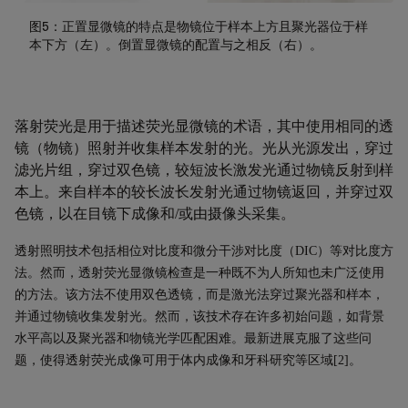
图5：正置显微镜的特点是物镜位于样本上方且聚光器位于样
本下方（左）。倒置显微镜的配置与之相反（右）。
落射荧光
是用于描述荧光显微镜的术语，其中使用相同的透
镜（物镜）照射并收集样本发射的光。光从光源发出，穿过
滤光片组，穿过双色镜，较短波长激发光通过物镜反射到样
本上。来自样本的较长波长发射光通过物镜返回，并穿过双
色镜，以在目镜下成像和
/
或由摄像头采集。
透射照明技术包括相位对比度和微分干涉对比度（
DIC
）等对比度方
法。然而，透射荧光显微镜检查是一种既不为人所知也未广泛使用
的方法。该方法不使用双色透镜，而是激光法穿过聚光器和样本，
并通过物镜收集发射光。然而，该技术存在许多初始问题，如背景
水平高以及聚光器和物镜光学匹配困难
。最新进展克服了这些问
题，使得透射荧光成像可用于体内成像和牙科研究等区域
[2]
。