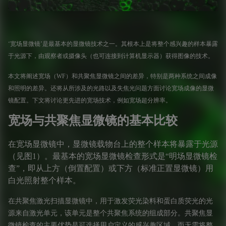
‘
宽场显微镜
’
是最基本的显微镜技术之一。其根本上是将整个感兴趣的样本暴露
于光源下，由观察者或摄像头（也可连接到计算机显示器）获得图像的技术。
本文将阐述宽场（
WF
）和共聚焦显微镜之间的差异，特别是两种系统之间成像
和照明的差异。还将从所涉及的光路以及失焦光问题方面讨论宽场成像的显微
镜配置。下文将讨论更先进的宽场技术，例如宽场超分辨率。
宽场与共聚焦显微镜的基本比较
在宽场显微镜中，显微镜载物台上的整个样本将暴露于光源
（见图
1
）
。最基本的
宽场
显微镜检查形式是
“明场
显微镜检
查
”
，即从上方（倒置配置）或下方（标准正置显微镜）用
白光照射整个样本。
在
共聚焦激光扫描显微镜
中，用于激发荧光
染料
和
蛋白质荧光
的光
源来自激光单元，该单元是整个共聚焦系统的组成部分。共聚焦显
微镜检查的主要优势是可选择用户定义的感兴趣区域，而无需将整