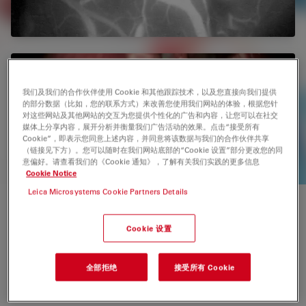
GLOW800
我们及我们的合作伙伴使用 Cookie 和其他跟踪技术，以及您直接向我们提供
增强现实平台
的部分数据（比如，您的联系方式）来改善您使用我们网站的体验，根据您针
对这些网站及其他网站的交互为您提供个性化的广告和内容，让您可以在社交
媒体上分享内容，展开分析并衡量我们广告活动的效果。点击“接受所有
Cookie”，即表示您同意上述内容，并同意将该数据与我们的合作伙伴共享
（链接见下方）。您可以随时在我们网站底部的“Cookie 设置”部分更改您的同
意偏好。请查看我们的《Cookie 通知》，了解有关我们实践的更多信息
Cookie Notice
Leica Microsystems Cookie Partners Details
在本视频中，显微外科主任 Küntscher 教授及其团队实施
Cookie 设置
了一例桡侧前臂游离皮瓣阴茎成形术，并采用 ICG 荧光成
像技术全程展示从吻合口到阴茎远端皮瓣的血流情况。
Küntscher 教授演示了 GLOW800 AR 系统在常规临床指征
全部拒绝
接受所有 Cookie
之外为血流监测提供的额外保障。