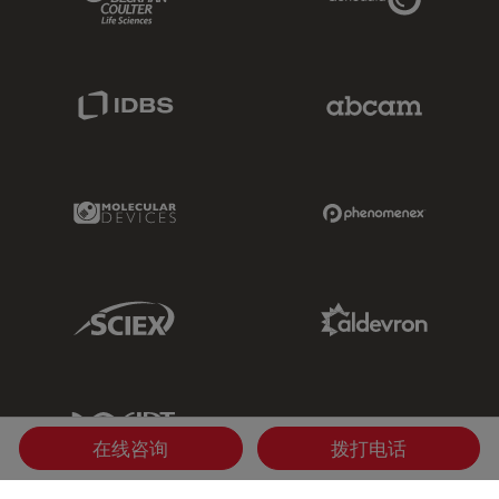
IDBS Link
Abcam Limited
Molecular Devices Link
Phenomenex L
Sciex Link
Aldevron Link
IDT Link
在线咨询
拨打电话