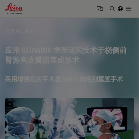
Leica Microsystems Logo
Togg
输入搜索词
四月 04, 2022
应用 GLOW800 增强现实技术于桡侧前
臂游离皮瓣阴茎成形术
采用增强现实手术显微镜实施性别重置手术