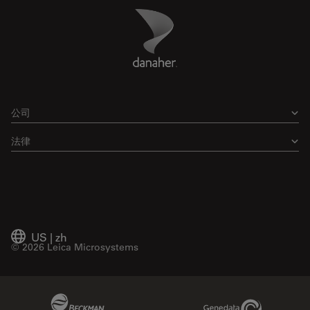
Danaher Logo
Footer
公司
法律
US
|
zh
© 2026 Leica Microsystems
Beckman Coulter Link
Genedata Link