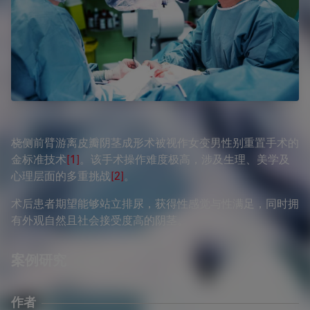
桡侧前臂游离皮瓣阴茎成形术被视作女变男性别重置手术的
金标准技术
[1]
。该手术操作难度极高，涉及生理、美学及
心理层面的多重挑战
[2]
。
术后患者期望能够站立排尿，获得性感觉与性满足，同时拥
有外观自然且社会接受度高的阴茎。
案例研究
作者