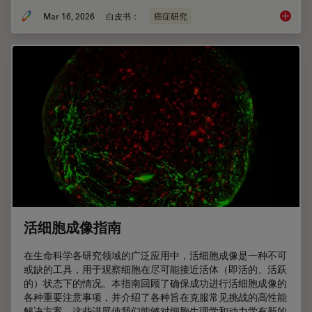
Mar 16, 2026
白皮书：
癌症研究
癌症研
活细胞成像指南
在生命科学各研究领域的广泛应用中，活细胞成像是一种不可
或缺的工具，用于观察细胞在尽可能接近活体（即活的、活跃
的）状态下的情况。本指南回顾了确保成功进行活细胞成像的
各种重要注意事项，并介绍了各种旨在克服常见挑战的高性能
解决方案。这些进展使我们能够对细胞生理学和动力学有新的