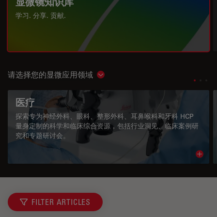
显微镜知识库
学习. 分享. 贡献.
请选择您的显微应用领域
Show subnavigation
医疗
探索专为神经外科、眼科、整形外科、耳鼻喉科和牙科 HCP
量身定制的科学和临床综合资源，包括行业洞见、临床案例研
究和专题研讨会。
Read 
FILTER ARTICLES