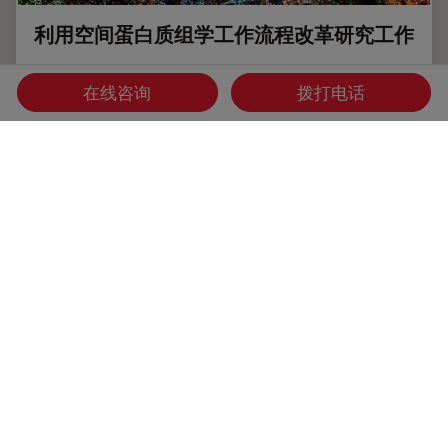
利用空间蛋白质组学工作流程改革研究工作
空间蛋白质组学是《自然-方法》2024 年度方法，正在推动癌
在线咨询
拨打电话
症、免疫学等领域的研究进展。通过将定位数据与组织中蛋白
质的高通量成像结合起来，研究人员可以发现疾病进展和治疗
反应方面的洞察力，从而更好地了解人类生物学。在这里，您
可以了解更多有关空间生物学的信息，以及徕卡显微系统的工
具如何推动蛋白质生物标记的可视化和分析取得进展。
Jun 10, 2025
白皮书：
癌症研究
利用空