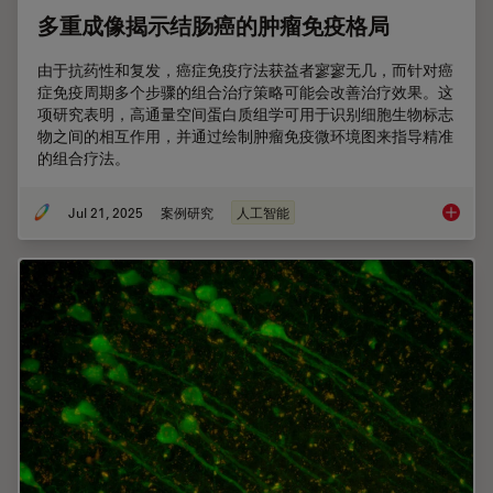
多重成像揭示结肠癌的肿瘤免疫格局
由于抗药性和复发，癌症免疫疗法获益者寥寥无几，而针对癌
症免疫周期多个步骤的组合治疗策略可能会改善治疗效果。这
项研究表明，高通量空间蛋白质组学可用于识别细胞生物标志
物之间的相互作用，并通过绘制肿瘤免疫微环境图来指导精准
的组合疗法。
Jul 21, 2025
案例研究
人工智能
多重成