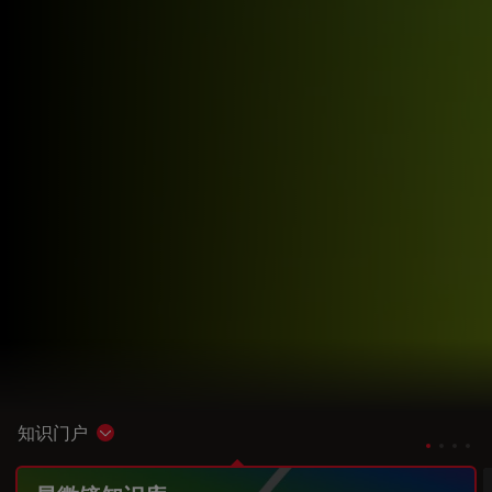
知识门户
Show subnavigation