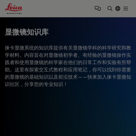
Leica Microsystems Logo
Togg
输入搜索词
显微镜知识库
徕卡显微系统的知识库提供有关显微镜学科的科学研究和教
学材料。内容旨在对显微镜初学者、有经验的显微镜操作实
践者和使用显微镜的科学家在他们的日常工作和实验有所帮
助。这里有探索交互式教程和应用笔记，你可以找到你需要
的显微镜的基础知识以及前沿技术——快来加入徕卡显微知
识社区，分享您的专业知识！