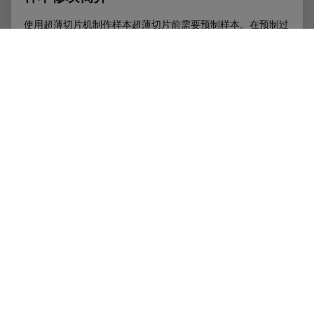
使用超薄切片机制作样本超薄切片前需要预制样本。在预制过
程中，必须特别留意样本尺寸（切片尺寸）、样本位置（目标
定位）和块面边缘精准度。这个过程通常叫做修块，在此过程
中样本大多被修块成金字塔截头锥体的形状。
Sep 22, 2014
教程
超显微切除术
样本修