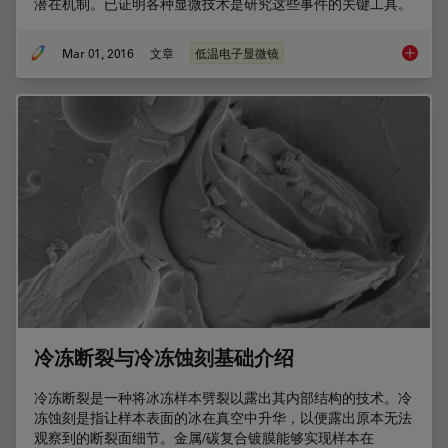
潜在机制。已证明各种显微技术是研究这些事件的关键工具。
Mar 01, 2016
文章
低温电子显微镜
采用低
冷冻断裂与冷冻蚀刻基础介绍
冷冻断裂是一种将冰冻样本劈裂以露出其内部结构的技术。冷
冻蚀刻是指让样本表面的冰在真空中升华，以便露出原本无法
观察到的断裂面细节。金属/碳复合镀膜能够实现样本在