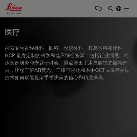
Leica Microsystems Logo
Togg
输入搜索词
医疗
探索专为神经外科、眼科、整形外科、耳鼻喉科和牙科
HCP 量身定制的科学和临床综合资源，包括行业洞见、临
床案例研究和专题研讨会。重点突出手术显微镜的最新进
展，让您了解AR荧光、三维可视化和术中OCT成像等尖端
技术如何赋能复杂手术决策的信心和精准操作。