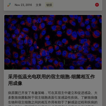
Nov 23, 2016
文章
镀膜
每个原子
采用低温光电联用的宿主细胞-细菌相互作
用成像
病原菌已开发了有趣策略，可在其宿主中建立和促进感染。大
多数致病菌黏附于宿主细胞表面引发感染性疾病。了解致病微
生物和宿主细胞之间的相互作用有助于了解感染过程和疾病的