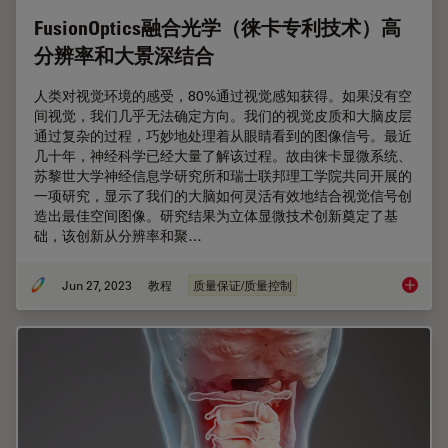
FusionOptics融合光学（徕卡专利技术）高
分辨率和大景深结合
人类对视觉环境的感受，80%通过视觉感知获得。如果没有空
间视觉，我们几乎无法确定方向。我们的视觉皮质和大脑皮层
通过复杂的过程，巧妙地处理着从眼睛看到的图像信号。最近
几十年，神经科学已经大量了解该过程。故由徕卡显微系统、
苏黎世大学神经信息学研究所和瑞士联邦理工学院共同开展的
一项研究，显示了我们的大脑如何灵活有效地结合视觉信号创
造出最佳空间图像。研究结果为立体显微技术创新奠定了基
础，该创新从分辨率和聚…
Jun 27, 2023
教程
质量保证/质量控制
Fusi