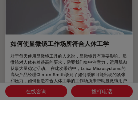
如何使显微镜工作场所符合人体工学
对于每天使用显微镜工具的人来说，显微镜具有重要影响。显
微镜对人体有着很高的要求，需要我们集中注意力，运用肌肉
从事大量稳定活动。 在此次采访中，Leica Microsystems的
高级产品经理Clinton Smith谈到了如何缓解可能出现的紧张
和压力，如何创造符合人体工学的工作场所来帮助显微镜用户
舒适地工作，以及如何提高生产率。
在线咨询
拨打电话
Jun 27, 2023
文章
人体工程学
如何使