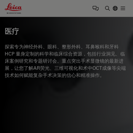
Leica Microsystems Logo
Togg
输入搜索词
医疗
探索专为神经外科、眼科、整形外科、耳鼻喉科和牙科
HCP 量身定制的科学和临床综合资源，包括行业洞见、临
床案例研究和专题研讨会。重点突出手术显微镜的最新进
展，让您了解AR荧光、三维可视化和术中OCT成像等尖端
技术如何赋能复杂手术决策的信心和精准操作。