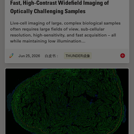
Fast, High-Contrast Widefield Imaging of
Optically Challenging Samples
Live‑cell imaging of large, complex biological samples
often requires large fields of view, sub-cellular
resolution, high-sensitivity, and fast acquisition – all
while maintaining low illumination…
Jun 25, 2026
白皮书：
THUNDER成像
Fast, H