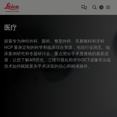
Leica Microsystems Logo
Togg
输入搜索词
医疗
探索专为神经外科、眼科、整形外科、耳鼻喉科和牙科
HCP 量身定制的科学和临床综合资源，包括行业洞见、临
床案例研究和专题研讨会。重点突出手术显微镜的最新进
展，让您了解AR荧光、三维可视化和术中OCT成像等尖端
技术如何赋能复杂手术决策的信心和精准操作。