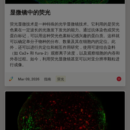
显微镜中的荧光
荧光显微技术是一种特殊的光学显微镜技术。它利用的是荧光
色素在一定波长的光激发下发光的能力。通过抗体染色或荧光
蛋白标记，可以用这种荧光色素标记感兴趣的蛋白质。这样就
可以确定单分子物种的分布、数量及其在细胞内的定位。此
外，还可以进行共定位和相互作用研究，使用可逆结合染料
（如 Ca2+ 和 fura-2）观察离子浓度，以及观察细胞的内吞和
外吞过程。如今，利用荧光显微镜甚至可以对亚分辨率颗粒进
行成像。
Mar 09, 2026
指南
荧光
显微镜