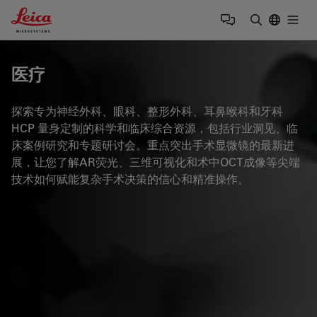
Leica Microsystems Logo
Togg
输入搜索词
医疗
探索专为神经外科、眼科、整形外科、耳鼻喉科和牙科
HCP 量身定制的科学和临床综合资源，包括行业洞见、临
床案例研究和专题研讨会。重点突出手术显微镜的最新进
展，让您了解AR荧光、三维可视化和术中OCT成像等尖端
技术如何赋能复杂手术决策的信心和精准操作。