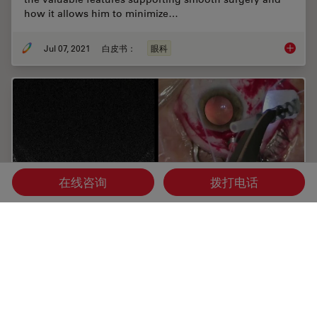
how it allows him to minimize…
Jul 07, 2021
白皮书：
眼科
Towards
在线咨询
拨打电话
眼科手术向常规使用术中OCT的阶段迈进