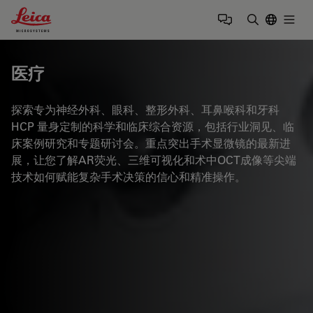
Leica Microsystems Logo
Togg
输入搜索词
医疗
探索专为神经外科、眼科、整形外科、耳鼻喉科和牙科
HCP 量身定制的科学和临床综合资源，包括行业洞见、临
床案例研究和专题研讨会。重点突出手术显微镜的最新进
展，让您了解AR荧光、三维可视化和术中OCT成像等尖端
技术如何赋能复杂手术决策的信心和精准操作。