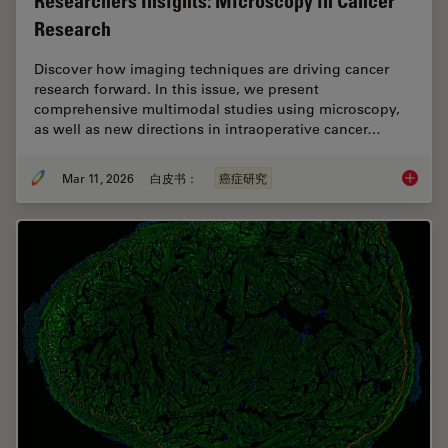
Researchers Insights: Microscopy in Cancer
Research
Discover how imaging techniques are driving cancer
research forward. In this issue, we present
comprehensive multimodal studies using microscopy,
as well as new directions in intraoperative cancer…
Mar 11, 2026
白皮书：
癌症研究
Researc