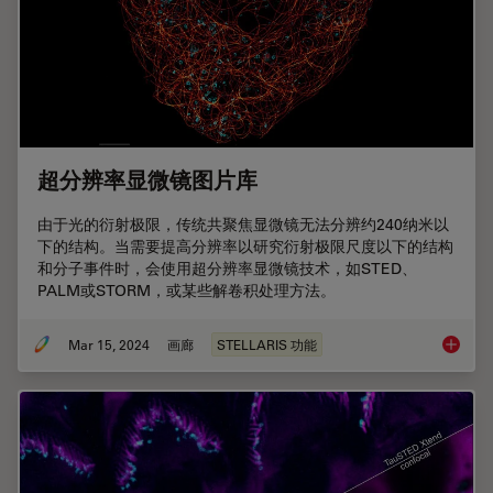
超分辨率显微镜图片库
由于光的衍射极限，传统共聚焦显微镜无法分辨约240纳米以
下的结构。当需要提高分辨率以研究衍射极限尺度以下的结构
和分子事件时，会使用超分辨率显微镜技术，如STED、
PALM或STORM，或某些解卷积处理方法。
Mar 15, 2024
画廊
STELLARIS 功能
超分辨