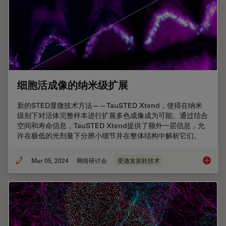
细胞活成像的纳米级扩展
新的STED显微技术方法——TauSTED Xtend，使得在纳米
级别下对活体完整样本进行扩展多色成像成为可能。通过结合
空间和寿命信息，TauSTED Xtend提供了额外一层信息，允
许在极低的光剂量下分辨小细节并在整体结构中解析它们。
Mar 05, 2024
网络研讨会
受激发损耗技术
细胞活