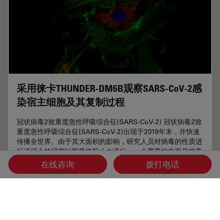
采用徕卡THUNDER-DM6B观察SARS-CoV-2感
染宿主细胞及其复制过程
冠状病毒2致重度急性呼吸综合征(SARS-CoV-2) 冠状病毒2致
重度急性呼吸综合征(SARS-CoV-2)出现于2019年末，并快速
传播全世界。由于其大面积的影响，研究人员对病毒的性质进
行了深入的研究以期最终阻止大流行。一个重要的方面是病毒
如何在宿主细胞中复制。Ogando及其同事的研究已经揭示了
在线咨询
拨打电话
SARS-CoV-2的复制动力学、适应能力和细胞病理学。他们的
工具之一是用荧光显微镜观察SARS…
Nov 15, 2023
文章
免疫荧光
采用徕卡