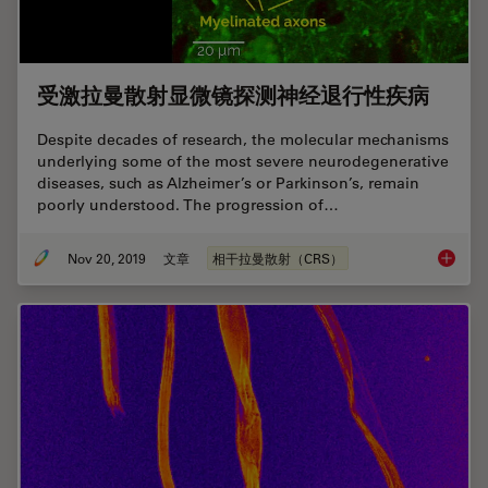
受激拉曼散射显微镜探测神经退行性疾病
Despite decades of research, the molecular mechanisms
underlying some of the most severe neurodegenerative
diseases, such as Alzheimer’s or Parkinson’s, remain
poorly understood. The progression of…
Nov 20, 2019
文章
相干拉曼散射（CRS）
受激拉