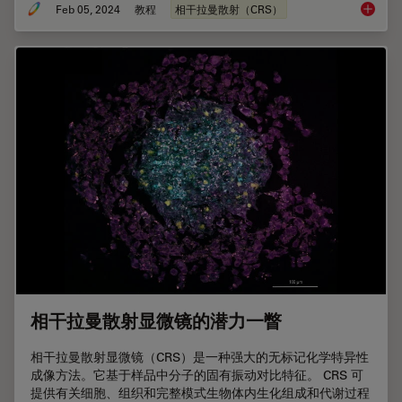
Feb 05, 2024
教程
相干拉曼散射（CRS）
如何为
相干拉曼散射显微镜的潜力一瞥
相干拉曼散射显微镜（CRS）是一种强大的无标记化学特异性
成像方法。它基于样品中分子的固有振动对比特征。 CRS 可
提供有关细胞、组织和完整模式生物体内生化组成和代谢过程