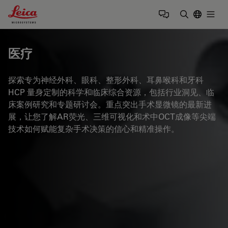
Leica Microsystems Logo
Togg
输入搜索词
医疗
探索专为神经外科、眼科、整形外科、耳鼻喉科和牙科
HCP 量身定制的科学和临床综合资源，包括行业洞见、临
床案例研究和专题研讨会。重点突出手术显微镜的最新进
展，让您了解AR荧光、三维可视化和术中OCT成像等尖端
技术如何赋能复杂手术决策的信心和精准操作。