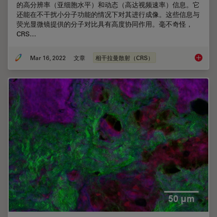
的高分辨率（亚细胞水平）和动态（高达视频速率）信息。它
还能在不干扰小分子功能的情况下对其进行成像。这些信息与
荧光显微镜提供的分子对比具有高度协同作用。毫不奇怪，
CRS…
Mar 16, 2022
文章
相干拉曼散射（CRS）
相干拉