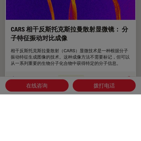
CARS 相干反斯托克斯拉曼散射显微镜： 分
子特征振动对比成像
相干反斯托克斯拉曼散射（CARS）显微技术是一种根据分子
振动特征生成图像的技术。这种成像方法不需要标记，但可以
从一系列重要的生物分子化合物中获得特定的分子信息。
Jul 16, 2012
文章
多光子显微镜
CARS
在线咨询
拨打电话