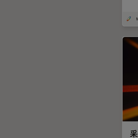
低温电子显微镜
体视显微镜
偏光
先进显微镜技术
光学
光学显微镜
光学相干断层扫描成像 (OCT)
光片显微镜
光电联用
免疫荧光
全内反射荧光技术
共聚焦显微镜
冷冻蚀刻荧光漂白恢复
采