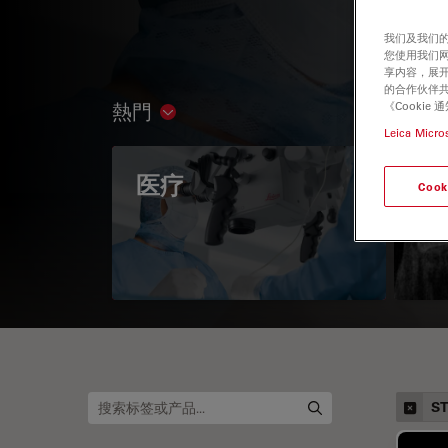
我们及我们的
您使用我们
享内容，展开
的合作伙伴共
《Cooki
熱門
Show subnavigation
Leica Micro
医疗
眼
Cook
S