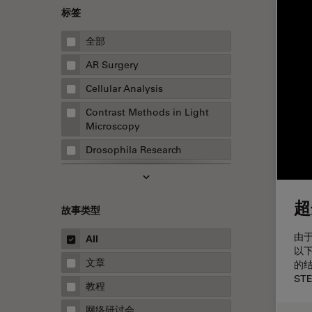
标签
全部
AR Surgery
Cellular Analysis
Contrast Methods in Light
Microscopy
Drosophila Research
EMBL 成像中心
EM样品制备
超
故事类型
F-技术
由
All
FluoSync
以
文章
的
HyD检测器（磷砷化镓混合检测
ST
器）
教程
Inverted Microscopy
网络研讨会