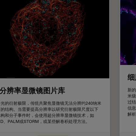
细
分辨率显微镜图片库
新的
米级
过结
于光的衍射极限，传统共聚焦显微镜无法分辨约240纳米
信息
下的结构。当需要提高分辨率以研究衍射极限尺度以下
解析
结构和分子事件时，会使用超分辨率显微镜技术，如
ED、PALM或STORM，或某些解卷积处理方法。