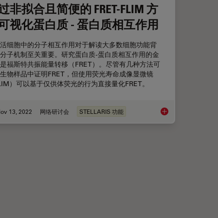
过非拟合且简便的 FRET-FLIM 方
可视化蛋白质 - 蛋白质相互作用
活细胞中的分子相互作用对于解读大多数细胞功能背
分子机制至关重要。研究蛋白质-蛋白质相互作用的金
是福斯特共振能量转移（FRET）。尽管有几种方法可
生物样品中证明FRET，但使用荧光寿命成像显微镜
LIM）可以基于仅供体荧光的行为直接量化FRET。
ov 13, 2022
网络研讨会
STELLARIS 功能
细胞荧光寿命多标技术
通过非拟合且简便的 FR