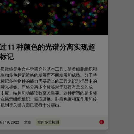
过 11 种颜色的光谱分离实现超
标记
光显微镜是生命科学研究的基本工具，随着细胞组织和
式生物多色标记策略的发展而不断发展和成熟。分子特
性标记多种物种的能力需要适当的工具来识别样品中的
种荧光标签。严格分离多个标签对于获得有意义的成
、丰度、结构和功能读数至关重要。这种所谓的超多标
术在揭示组织组织、癌症进展、肿瘤免疫相互作用和传
病机制等关键方面已变得十分突出。
ct 18, 2022
文章
空间多重检测
通过 11 种颜色的