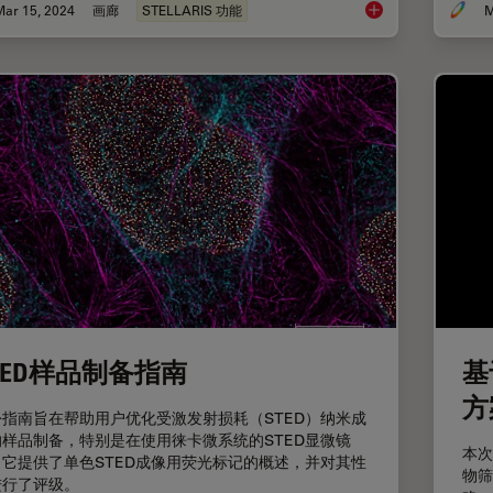
Mar 15, 2024
画廊
STELLARIS 功能
M
超分辨率显微镜图片
TED样品制备指南
基
方
份指南旨在帮助用户优化受激发射损耗（STED）纳米成
的样品制备，特别是在使用徕卡微系统的STED显微镜
本次
。它提供了单色STED成像用荧光标记的概述，并对其性
物筛
进行了评级。