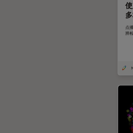
妇科和泌尿外科
使
定量成像
多
宽场显微镜
点
工业和制造业
辨
帝国成像中心
应用说明
微分干涉显微镜
微电子技术
扫描电镜
摄像头
教育
数值孔径
数码显微镜