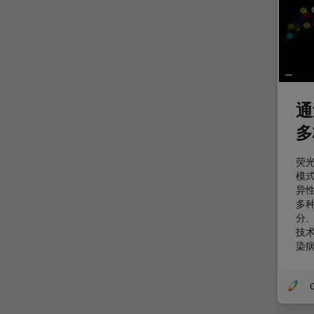
整形外科
斑马鱼研究
无标签
旧金山创新中心
显微外科
通
显微镜基础知识
多
显微镜成像软件
荧
景深
模
异
暗场显微镜
多
术中OCT
分
技
材料科学与分析
染
染色
样品制备
O
检验用显微镜