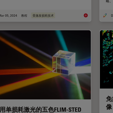
略。
Mar 05, 2024
教程
受激发损耗技术
D
STED样品制备指南
免
像
用单损耗激光的五色FLIM-STED