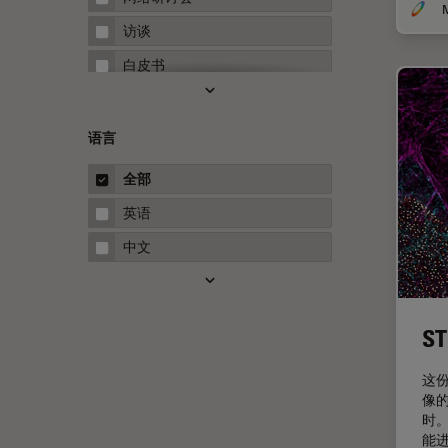
Microhub成像
访谈
Neuro-Oncology
白皮书
Neurovascular Surgery
案例研究
Red Reflex
概述
语言
Service
指南
全部
STELLARIS 功能
英语
THUNDER成像
中文
Upright Microscopy
三维成像
临床病理学
S
人体工程学
这
人工智能
像
时
低温扫描电镜
能