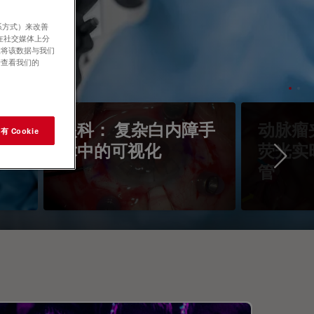
系方式）来改善
在社交媒体上分
意将该数据与我们
请查看我们的
镜
眼科： 复杂白内障手
动脉瘤
 Cookie
术中的可视化
荧光实
Ne
管