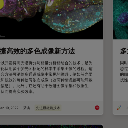
捷高效的多色成像新方法
多
所以开发将高光谱拆分与相量分析相结合的技术，是为
同时
简化从用多个荧光团标记的样本中采集图像的过程。这
态过
组合方法可消除多通道成像中常见的障碍，例如荧光团
的细
扰和低效的每种信号依次成像（这两种情况都可能导致
扰性
失信息）。此外，它还有助于改进图像采集和数据生
，从而提高实验效率。
an 10, 2022
采访
先进显微镜技术
J
便捷高效的多色成像