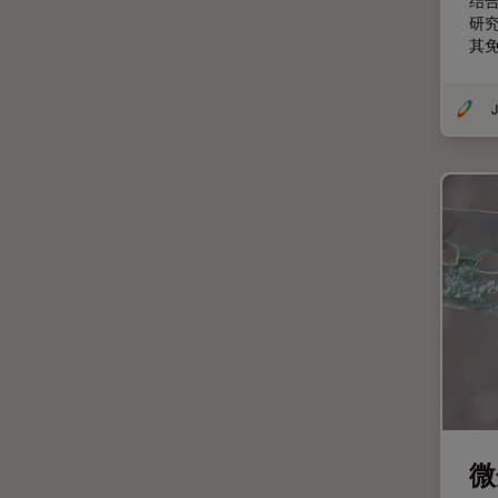
结合
低温电子显微镜
研究
其
体视显微镜
偏光
J
先进显微镜技术
光学
光学显微镜
光学相干断层扫描成像 (OCT)
光片显微镜
光电联用
免疫荧光
全内反射荧光技术
共聚焦显微镜
微
冷冻蚀刻荧光漂白恢复