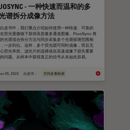
LUOSYNC - 一种快速而温和的多
光谱拆分成像方法
白皮书中，我们重点介绍如何使用一种快速、可靠的
在荧光显微镜下获得高质量多通道图像。FluoSync 将
的光谱混合拆分方法与同步采集多个光谱探测范围相
，一步到位。这样，多个荧光团可同时成像，而且无
心荧光串扰、滤光片的选择或在高速成像下损失重要
的问题。从样本中获得真正的信号从未如此容易。
ec 05, 2022
白皮书：
空间多重检测
）显微镜
FLUOSYNC - 