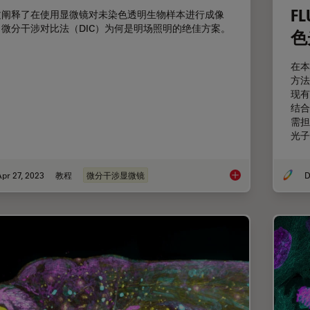
F
文阐释了在使用显微镜对未染色透明生物样本进行成像
，微分干涉对比法（DIC）为何是明场照明的绝佳方案。
色
在本
方法
现有
结合
需担
光子
pr 27, 2023
教程
微分干涉显微镜
D
微分干涉对比（DIC