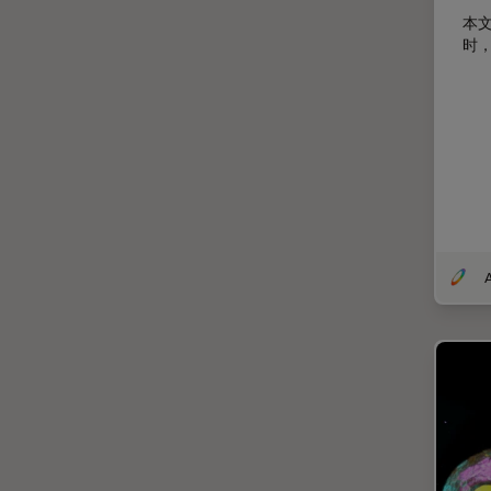
分辨率
本
时
剖析
医学专科
印刷电路板（PCB）
历史
受激发损耗技术
图像优化和解卷积
图像分析
A
图像采集
基础显微镜技术
增强现实
外科显微镜
多光子显微镜