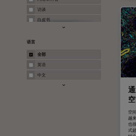
Microhub成像
访谈
Neuro-Oncology
白皮书
Neurovascular Surgery
案例研究
Red Reflex
概述
语言
Service
指南
全部
STELLARIS 功能
英语
THUNDER成像
中文
Upright Microscopy
通
三维成像
空
临床病理学
人体工程学
空
越
人工智能
也
式超
低温扫描电镜