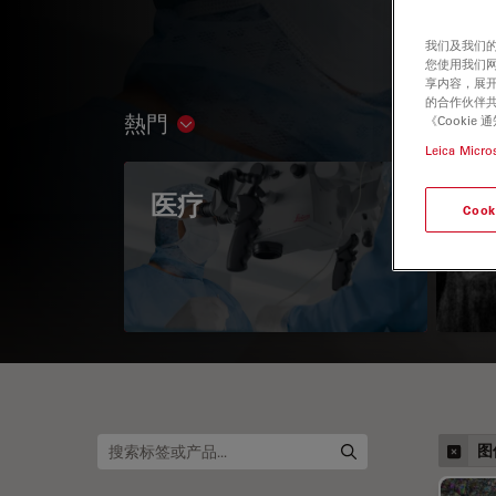
我们及我们的
您使用我们
享内容，展开
的合作伙伴共
熱門
《Cooki
Show subnavigation
Leica Micro
医疗
眼
Cook
图