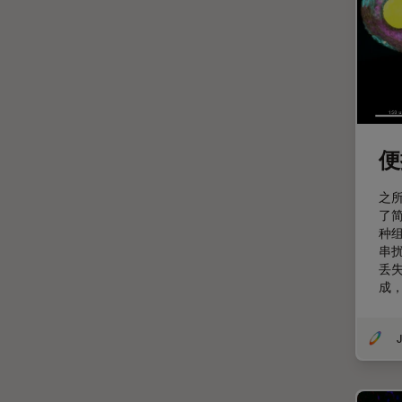
妇科和泌尿外科
定量成像
宽场显微镜
工业和制造业
帝国成像中心
便
应用说明
微分干涉显微镜
之
了
微电子技术
种
扫描电镜
串
丢
摄像头
成
教育
J
数值孔径
数码显微镜