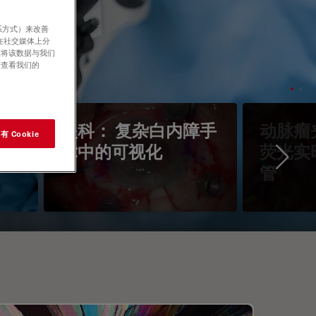
系方式）来改善
在社交媒体上分
意将该数据与我们
请查看我们的
镜
眼科： 复杂白内障手
动脉瘤
 Cookie
术中的可视化
荧光实
Ne
管