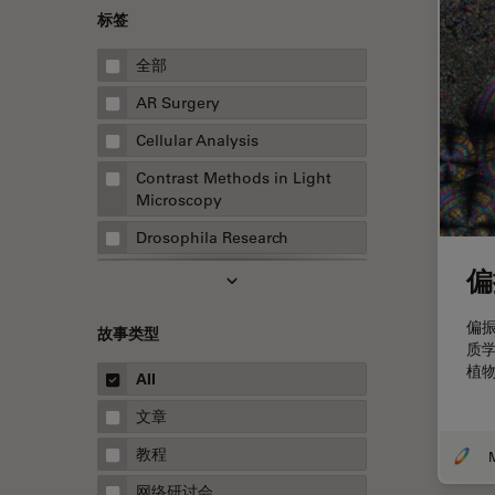
标签
全部
AR Surgery
Cellular Analysis
Contrast Methods in Light
Microscopy
Drosophila Research
偏
EMBL 成像中心
EM样品制备
偏
故事类型
质
F-技术
植
All
FluoSync
文章
HyD检测器（磷砷化镓混合检测
器）
教程
Inverted Microscopy
网络研讨会