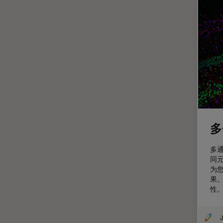
整形外科
斑马鱼研究
无标签
旧金山创新中心
显微外科
显微镜基础知识
显微镜成像软件
景深
多
暗场显微镜
多
术中OCT
同
为
材料科学与分析
果
染色
性
样品制备
J
检验用显微镜