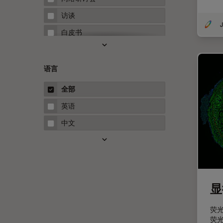
Microhub成像
访谈
J
Neuro-Oncology
白皮书
Neurovascular Surgery
案例研究
Red Reflex
概述
语言
Service
指南
全部
STELLARIS 功能
英语
THUNDER成像
中文
Upright Microscopy
三维成像
临床病理学
人体工程学
显
人工智能
荧
低温扫描电镜
荧