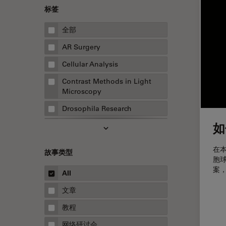
标签
全部
AR Surgery
Cellular Analysis
Contrast Methods in Light
Microscopy
Drosophila Research
如
EMBL 成像中心
EM样品制备
在
故事类型
胞
F-技术
案
All
FluoSync
文章
HyD检测器（磷砷化镓混合检测
器）
教程
Inverted Microscopy
网络研讨会