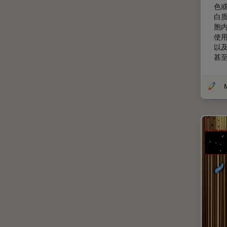
色
低温电子显微镜
白
胞
体视显微镜
使用
偏光
以
甚
先进显微镜技术
光学
光学显微镜
光学相干断层扫描成像 (OCT)
光片显微镜
光电联用
免疫荧光
全内反射荧光技术
共聚焦显微镜
冷冻蚀刻荧光漂白恢复