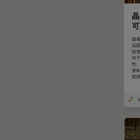
分辨率
晶
剖析
可
医学专科
印刷电路板（PCB）
随着
晶
历史
陷
受激发损耗技术
对
性
图像优化和解卷积
发
胶
图像分析
图像采集
基础显微镜技术
增强现实
外科显微镜
多光子显微镜