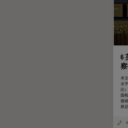
妇科和泌尿外科
定量成像
宽场显微镜
工业和制造业
帝国成像中心
应用说明
6
微分干涉显微镜
察
微电子技术
本
扫描电镜
水平
摄像头
比）
圆
教育
微镜
察晶
数值孔径
数码显微镜
F