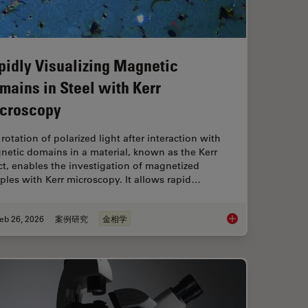
pidly Visualizing Magnetic
mains in Steel with Kerr
croscopy
rotation of polarized light after interaction with
netic domains in a material, known as the Kerr
ct, enables the investigation of magnetized
les with Kerr microscopy. It allows rapid…
eb 26, 2026
案例研究
金相学
与有机污染物可视化检测
Rapidly Visualizing 