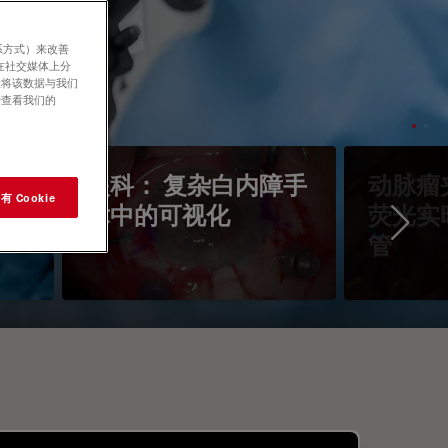
系方式）来改善
在社交媒体上分
意将该数据与我们
请查看我们的
镜
眼科： 复杂白内障手
动脉瘤
 Cookie
术中的可视化
荧光实
Ne
管