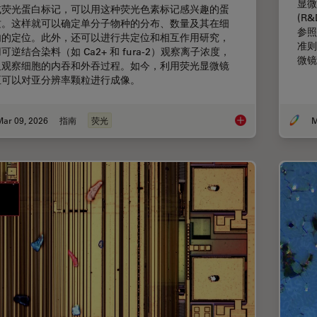
显微
或荧光蛋白标记，可以用这种荧光色素标记感兴趣的蛋
(R
质。这样就可以确定单分子物种的分布、数量及其在细
参照
内的定位。此外，还可以进行共定位和相互作用研究，
准则
可逆结合染料（如 Ca2+ 和 fura-2）观察离子浓度，
微镜
及观察细胞的内吞和外吞过程。如今，利用荧光显微镜
至可以对亚分辨率颗粒进行成像。
Mar 09, 2026
指南
荧光
M
显微镜中的荧光