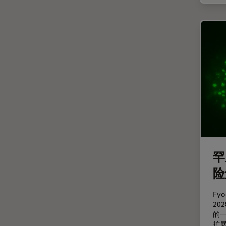
整形外科
斑马鱼研究
无标签
旧金山创新中心
显微外科
显微镜基础知识
显微镜成像软件
景深
暗场显微镜
罕
术中OCT
险
材料科学与分析
染色
Fy
2
样品制备
的一
检验用显微镜
扩