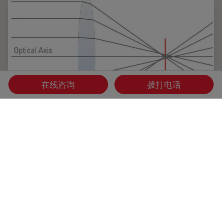
在线咨询
拨打电话
目镜、物镜和光学畸变
对于大多数显微镜应用，通常只有两套光学器件需要由用户调
整，即物镜和目镜。当然，这是假设显微镜已经校正了科勒照
明，即调整了聚光镜和光阑。
Aug 28, 2017
文章
物镜
目镜、