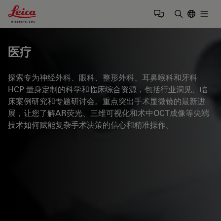
Leica Microsystems Logo
Togg
输入搜索词
医疗
探索专为神经外科、眼科、整形外科、耳鼻喉科和牙科
HCP 量身定制的科学和临床综合资源，包括行业洞见、临
床案例研究和专题研讨会。重点突出手术显微镜的最新进
展，让您了解AR荧光、三维可视化和术中OCT成像等尖端
技术如何赋能复杂手术决策的信心和精准操作。