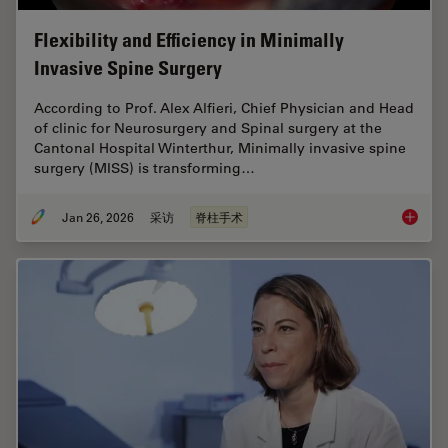
Flexibility and Efficiency in Minimally
Invasive Spine Surgery
According to Prof. Alex Alfieri, Chief Physician and Head
of clinic for Neurosurgery and Spinal surgery at the
Cantonal Hospital Winterthur, Minimally invasive spine
surgery (MISS) is transforming…
Jan 26, 2026
采访
脊柱手术
Flexibil