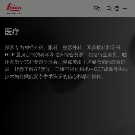
Leica Microsystems Logo
Togg
输入搜索词
医疗
探索专为神经外科、眼科、整形外科、耳鼻喉科和牙科
HCP 量身定制的科学和临床综合资源，包括行业洞见、临
床案例研究和专题研讨会。重点突出手术显微镜的最新进
展，让您了解AR荧光、三维可视化和术中OCT成像等尖端
技术如何赋能复杂手术决策的信心和精准操作。