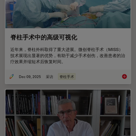
脊柱手术中的高级可视化
近年来，脊柱外科取得了重大进展。微创脊柱手术（MISS）
技术展现出显著的优势，有助于减少手术创伤，改善患者的治
疗效果并缩短术后恢复时间。
Dec 09, 2025
采访
脊柱手术
脊柱手