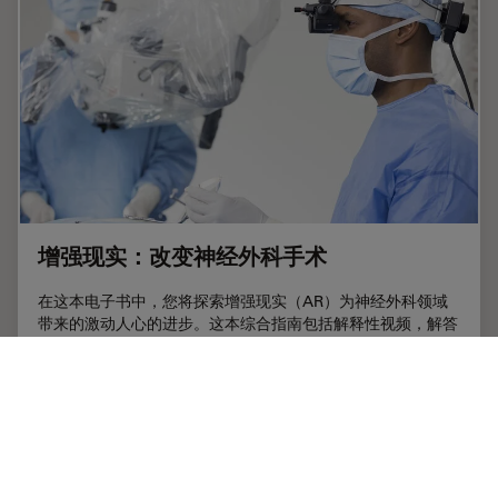
增强现实：改变神经外科手术
在这本电子书中，您将探索增强现实（AR）为神经外科领域
带来的激动人心的进步。这本综合指南包括解释性视频，解答
关键问题并提供详细解释，揭示了外科手术的未来。
Jun 11, 2024
白皮书：
AR Surgery
增强现