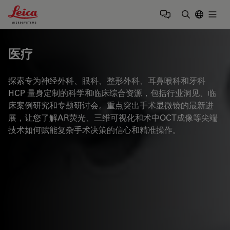
Leica Microsystems Logo
Togg
输入搜索词
医疗
探索专为神经外科、眼科、整形外科、耳鼻喉科和牙科
HCP 量身定制的科学和临床综合资源，包括行业洞见、临
床案例研究和专题研讨会。重点突出手术显微镜的最新进
展，让您了解AR荧光、三维可视化和术中OCT成像等尖端
技术如何赋能复杂手术决策的信心和精准操作。