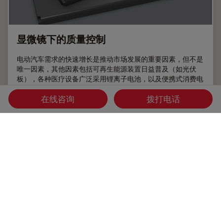
显微镜下的质量控制
电动汽车需求的快速增长是推动市场发展的重要因素，但不是
唯一因素，其他因素包括可再生能源装置日益普及（如光伏
板），各种医疗设备广泛采用锂离子电池，以及便携式消费电
子产品的市场逐步扩大。
在线咨询
拨打电话
Jul 06, 2022
文章
清洁度分析
显微镜