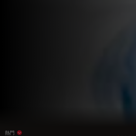
熱門
Show subnavigation