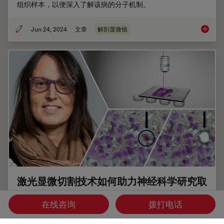
组织样本，以便深入了解该病的分子机制。
Jun 24, 2024
文章
解剖显微镜
利用激
激光显微切割技术如何助力神经科学研究取
得开创性进展？
在线咨询
拨打电话
玛尔塔·帕特林尼博士，卡罗林斯卡学院的高级科学家，分享