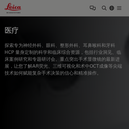
Leica Microsystems Logo
Togg
输入搜索词
医疗
探索专为神经外科、眼科、整形外科、耳鼻喉科和牙科
HCP 量身定制的科学和临床综合资源，包括行业洞见、临
床案例研究和专题研讨会。重点突出手术显微镜的最新进
展，让您了解AR荧光、三维可视化和术中OCT成像等尖端
技术如何赋能复杂手术决策的信心和精准操作。