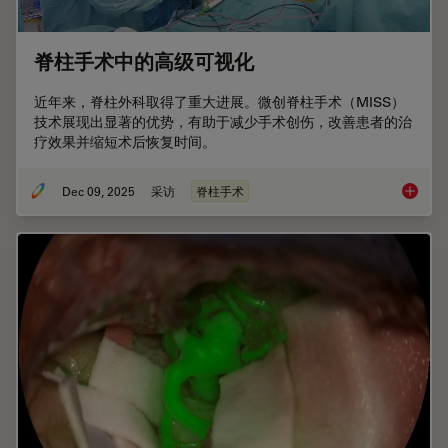
脊柱手术中的高级可视化
近年来，脊柱外科取得了重大进展。微创脊柱手术（MISS）
技术展现出显著的优势，有助于减少手术创伤，改善患者的治
疗效果并缩短术后恢复时间。
Dec 09, 2025
采访
脊柱手术
脊柱手