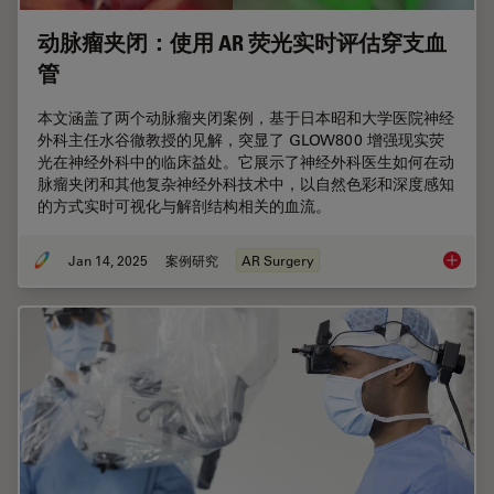
动脉瘤夹闭：使用 AR 荧光实时评估穿支血
管
本文涵盖了两个动脉瘤夹闭案例，基于日本昭和大学医院神经
外科主任水谷徹教授的见解，突显了 GLOW800 增强现实荧
光在神经外科中的临床益处。它展示了神经外科医生如何在动
脉瘤夹闭和其他复杂神经外科技术中，以自然色彩和深度感知
的方式实时可视化与解剖结构相关的血流。
Jan 14, 2025
案例研究
AR Surgery
动脉瘤夹