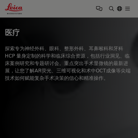
Leica Microsystems Logo
Togg
输入搜索词
医疗
探索专为神经外科、眼科、整形外科、耳鼻喉科和牙科
HCP 量身定制的科学和临床综合资源，包括行业洞见、临
床案例研究和专题研讨会。重点突出手术显微镜的最新进
展，让您了解AR荧光、三维可视化和术中OCT成像等尖端
技术如何赋能复杂手术决策的信心和精准操作。