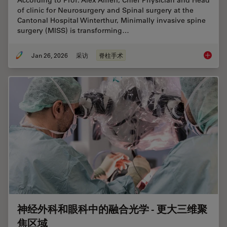
of clinic for Neurosurgery and Spinal surgery at the
Cantonal Hospital Winterthur, Minimally invasive spine
surgery (MISS) is transforming…
Jan 26, 2026
采访
脊柱手术
Flexibil
神经外科和眼科中的融合光学 - 更大三维聚
焦区域