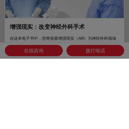
增强现实：改变神经外科手术
在这本电子书中，您将探索增强现实（AR）为神经外科领域
带来的激动人心的进步。这本综合指南包括解释性视频，解答
关键问题并提供详细解释，揭示了外科手术的未来。
在线咨询
拨打电话
Jun 11, 2024
白皮书：
AR Surgery
增强现