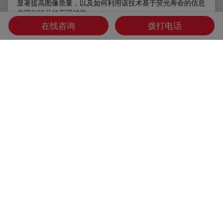
显著提高图像质量，以及如何利用该技术基于荧光寿命的信息
来辨别样品的不同结构。
在线咨询
拨打电话
Aug 17, 2022
白皮书：
低温扫描电镜
低温光
如何对荧光结构三维定位以进行冷冻FIB切
片
冷冻ET（电子断层扫描）是一种专用的透射电子显微镜技