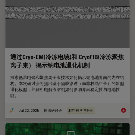
通过Cryo-EM(冷冻电镜)和 CryoFIB(冷冻聚焦
离子束） 揭示钠电池退化机制
探索低温电镜和聚焦离子束技术如何揭示钠电池界面的内在结
构。本次研讨会将提出基于隔膜渗透（而非枝晶生长）的新型
退化模型，并解析电解液溶剂如何影响界面稳定性与电池性
能。
Jul 22, 2025
网络研讨会
材料科学与分析
通过Cr