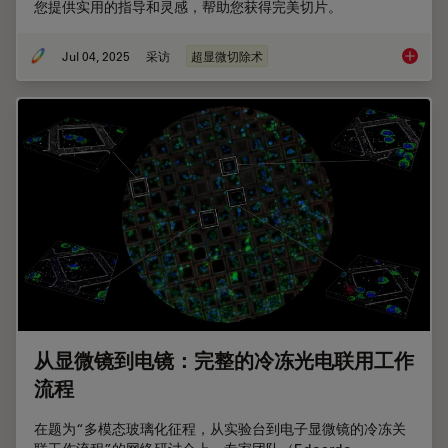
您提供实用的指导和灵感，帮助您获得完美切片。
Jul 04, 2025
采访
超显微切除术
与Hel
从显微镜到电镜：完整的冷冻光电联用工作
流程
在题为“多模态玻璃化征程，从实验台到电子显微镜的冷冻关