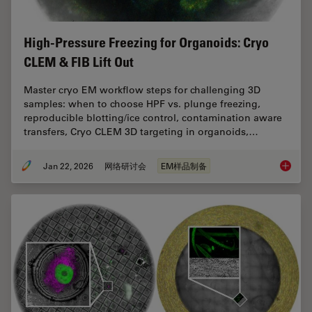
High-Pressure Freezing for Organoids: Cryo
CLEM & FIB Lift Out
Master cryo EM workflow steps for challenging 3D
samples: when to choose HPF vs. plunge freezing,
reproducible blotting/ice control, contamination aware
transfers, Cryo CLEM 3D targeting in organoids,…
Jan 22, 2026
网络研讨会
EM样品制备
High-Pr