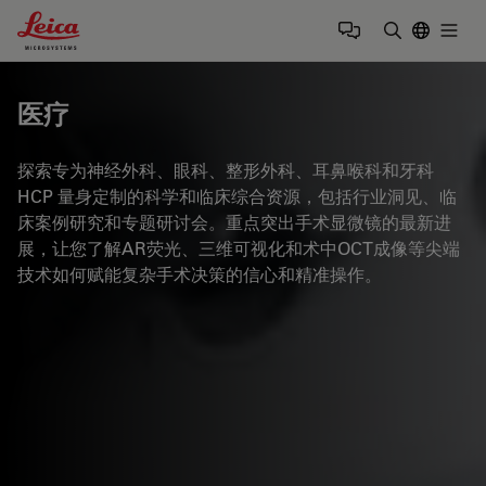
Leica Microsystems Logo
Togg
输入搜索词
医疗
探索专为神经外科、眼科、整形外科、耳鼻喉科和牙科
HCP 量身定制的科学和临床综合资源，包括行业洞见、临
床案例研究和专题研讨会。重点突出手术显微镜的最新进
展，让您了解AR荧光、三维可视化和术中OCT成像等尖端
技术如何赋能复杂手术决策的信心和精准操作。