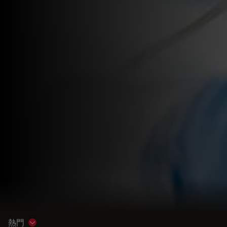
熱門
Show subnavigation