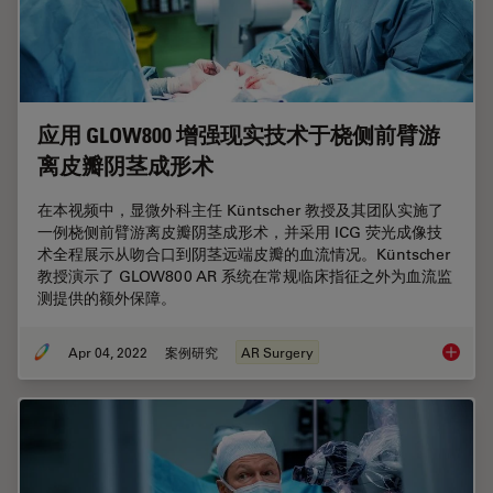
应用 GLOW800 增强现实技术于桡侧前臂游
离皮瓣阴茎成形术
在本视频中，显微外科主任 Küntscher 教授及其团队实施了
一例桡侧前臂游离皮瓣阴茎成形术，并采用 ICG 荧光成像技
术全程展示从吻合口到阴茎远端皮瓣的血流情况。Küntscher
教授演示了 GLOW800 AR 系统在常规临床指征之外为血流监
测提供的额外保障。
Apr 04, 2022
案例研究
AR Surgery
应用 G