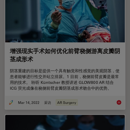
增强现实手术如何优化前臂桡侧游离皮瓣阴
茎成形术
阴茎重建的目标是提供一个具有触觉和性感觉的美观阴茎，使
患者能够进行性交并站立排尿。1 目前，桡侧前臂皮瓣是最常
用的技术。 聆听 Küntscher 教授讲述 GLOW800 AR 结合
ICG 荧光成像在桡侧前臂皮瓣阴茎成形术吻合中的优势。
Mar 14, 2022
采访
AR Surgery
增强现