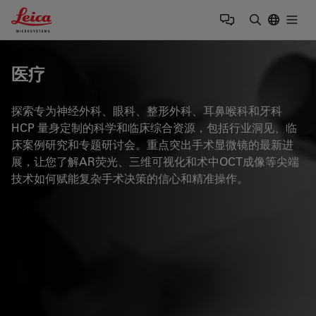
Leica Microsystems Logo
Togg
输入搜索词
医疗
探索专为神经外科、眼科、整形外科、耳鼻喉科和牙科
HCP 量身定制的科学和临床综合资源，包括行业洞见、临
床案例研究和专题研讨会。重点突出手术显微镜的最新进
展，让您了解AR荧光、三维可视化和术中OCT成像等尖端
技术如何赋能复杂手术决策的信心和精准操作。