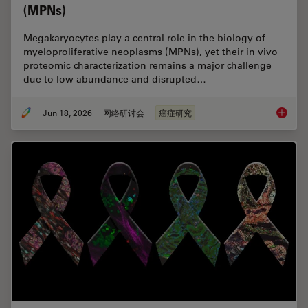
(MPNs)
Megakaryocytes play a central role in the biology of
myeloproliferative neoplasms (MPNs), yet their in vivo
proteomic characterization remains a major challenge
due to low abundance and disrupted…
Jun 18, 2026
网络研讨会
癌症研究
Spatial