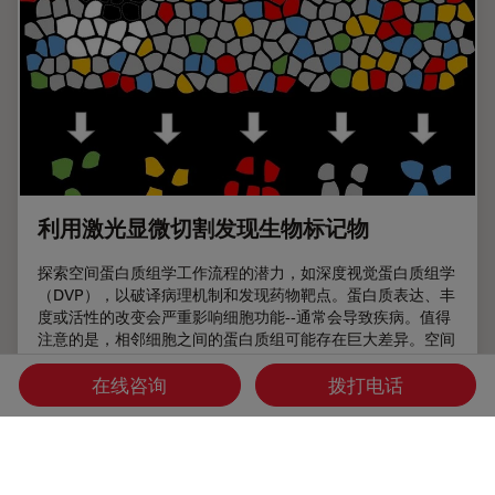
利用激光显微切割发现生物标记物
探索空间蛋白质组学工作流程的潜力，如深度视觉蛋白质组学
（DVP），以破译病理机制和发现药物靶点。蛋白质表达、丰
度或活性的改变会严重影响细胞功能--通常会导致疾病。值得
注意的是，相邻细胞之间的蛋白质组可能存在巨大差异。空间
蛋白质组学关注到这种细胞异质性，从而揭示了病理机制。激
光显微切割技术（LMD）可获取单细胞进行下游分析，同时
在线咨询
拨打电话
保留其空间环境，为空间蛋白质组学奠定了基础。
Sep 25, 2025
概览
解剖显微镜
利用激