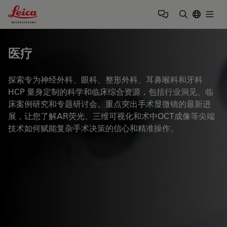
Leica Microsystems Logo
Togg
输入搜索词
医疗
探索专为神经外科、眼科、整形外科、耳鼻喉科和牙科
HCP 量身定制的科学和临床综合资源，包括行业洞见、临
床案例研究和专题研讨会。重点突出手术显微镜的最新进
展，让您了解AR荧光、三维可视化和术中OCT成像等尖端
技术如何赋能复杂手术决策的信心和精准操作。