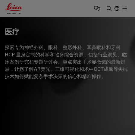
Leica Microsystems Logo
Togg
输入搜索词
医疗
探索专为神经外科、眼科、整形外科、耳鼻喉科和牙科
HCP 量身定制的科学和临床综合资源，包括行业洞见、临
床案例研究和专题研讨会。重点突出手术显微镜的最新进
展，让您了解AR荧光、三维可视化和术中OCT成像等尖端
技术如何赋能复杂手术决策的信心和精准操作。