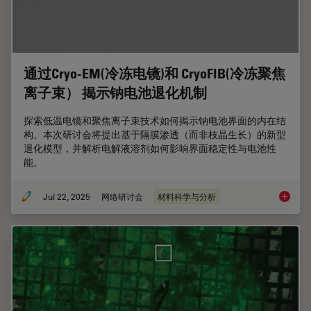
通过Cryo-EM(冷冻电镜)和 CryoFIB(冷冻聚焦
离子束） 揭示钠电池退化机制
探索低温电镜和聚焦离子束技术如何揭示钠电池界面的内在结
构。本次研讨会将提出基于隔膜渗透（而非枝晶生长）的新型
退化模型，并解析电解液溶剂如何影响界面稳定性与电池性
能。
Jul 22, 2025
网络研讨会
材料科学与分析
通过Cr