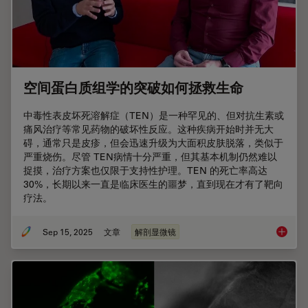
空间蛋白质组学的突破如何拯救生命
中毒性表皮坏死溶解症（TEN）是一种罕见的、但对抗生素或
痛风治疗等常见药物的破坏性反应。这种疾病开始时并无大
碍，通常只是皮疹，但会迅速升级为大面积皮肤脱落，类似于
严重烧伤。尽管 TEN病情十分严重，但其基本机制仍然难以
捉摸，治疗方案也仅限于支持性护理。TEN 的死亡率高达
30%，长期以来一直是临床医生的噩梦，直到现在才有了靶向
疗法。
Sep 15, 2025
文章
解剖显微镜
空间蛋