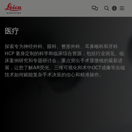
Leica Microsystems Logo
Togg
输入搜索词
医疗
探索专为神经外科、眼科、整形外科、耳鼻喉科和牙科
HCP 量身定制的科学和临床综合资源，包括行业洞见、临
床案例研究和专题研讨会。重点突出手术显微镜的最新进
展，让您了解AR荧光、三维可视化和术中OCT成像等尖端
技术如何赋能复杂手术决策的信心和精准操作。