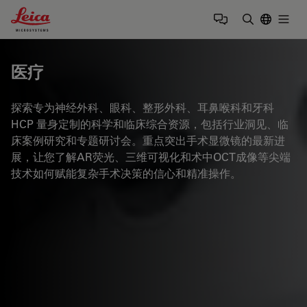
Leica Microsystems Logo
Togg
输入搜索词
医疗
探索专为神经外科、眼科、整形外科、耳鼻喉科和牙科
HCP 量身定制的科学和临床综合资源，包括行业洞见、临
床案例研究和专题研讨会。重点突出手术显微镜的最新进
展，让您了解AR荧光、三维可视化和术中OCT成像等尖端
技术如何赋能复杂手术决策的信心和精准操作。