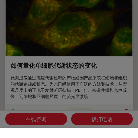
如何量化单细胞代谢状态的变化
代谢成像通过感应代谢过程的产物或副产品来表征细胞和组织
的代谢途径或状态。为此已经使用了广泛的方法和技术，从宏
观尺度上的正电子发射断层扫描（PET）、核磁共振和光声成
像，到细胞和亚细胞尺度上的荧光显微镜。
May 27, 2021
案例研究
共聚焦显微镜
如何量
在线咨询
拨打电话