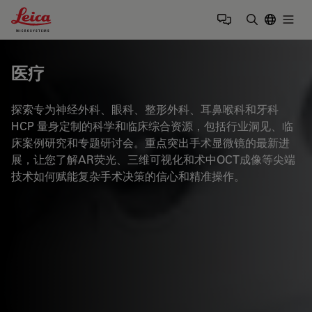
Leica Microsystems Logo
Togg
输入搜索词
医疗
探索专为神经外科、眼科、整形外科、耳鼻喉科和牙科
HCP 量身定制的科学和临床综合资源，包括行业洞见、临
床案例研究和专题研讨会。重点突出手术显微镜的最新进
展，让您了解AR荧光、三维可视化和术中OCT成像等尖端
技术如何赋能复杂手术决策的信心和精准操作。