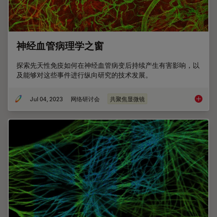
神经血管病理学之窗
探索先天性免疫如何在神经血管病变后持续产生有害影响，以
及能够对这些事件进行纵向研究的技术发展。
Jul 04, 2023
网络研讨会
共聚焦显微镜
神经血