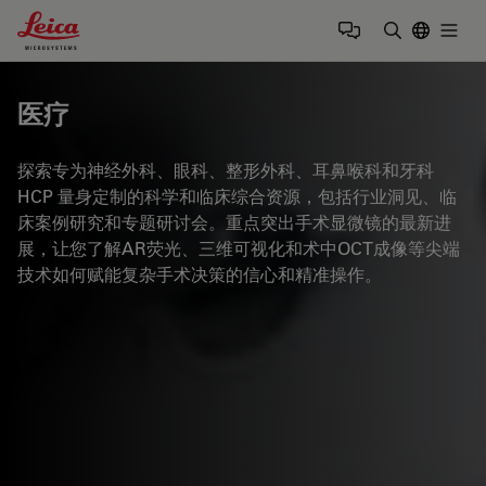
Leica Microsystems Logo
Togg
输入搜索词
医疗
探索专为神经外科、眼科、整形外科、耳鼻喉科和牙科
HCP 量身定制的科学和临床综合资源，包括行业洞见、临
床案例研究和专题研讨会。重点突出手术显微镜的最新进
展，让您了解AR荧光、三维可视化和术中OCT成像等尖端
技术如何赋能复杂手术决策的信心和精准操作。