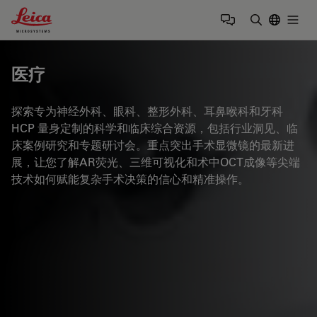
Leica Microsystems Logo
Togg
输入搜索词
医疗
探索专为神经外科、眼科、整形外科、耳鼻喉科和牙科
HCP 量身定制的科学和临床综合资源，包括行业洞见、临
床案例研究和专题研讨会。重点突出手术显微镜的最新进
展，让您了解AR荧光、三维可视化和术中OCT成像等尖端
技术如何赋能复杂手术决策的信心和精准操作。