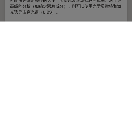
析能快速确定颗粒的大小、类型以及造成损坏的概率。对于更
高级的分析（如确定颗粒成分），则可以使用光学显微镜和激
光诱导击穿光谱（LIBS）。
Jul 07, 2022
文章
清洁度分析
高效颗
显微镜下的质量控制