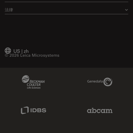
法律
US
|
zh
© 2026 Leica Microsystems
Beckman Coulter Link
Genedata Link
IDBS Link
Abcam Limited