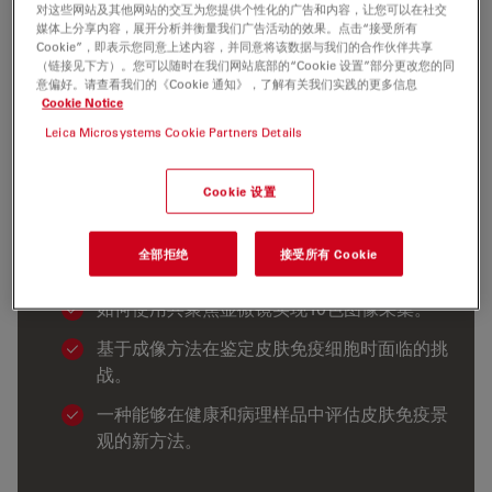
微镜采集多达10种颜色。MANTIS是一种灵活的分析系
对这些网站及其他网站的交互为您提供个性化的广告和内容，让您可以在社交
媒体上分享内容，展开分析并衡量我们广告活动的效果。点击“接受所有
统，专为厚实验样本或大型临床队列中的皮肤免疫表型进行
Cookie”，即表示您同意上述内容，并同意将该数据与我们的合作伙伴共享
空间解析而设计。
（链接见下方）。您可以随时在我们网站底部的“Cookie 设置”部分更改您的同
意偏好。请查看我们的《Cookie 通知》，了解有关我们实践的更多信息
Cookie Notice
Leica Microsystems Cookie Partners Details
您将学习的内容
Cookie 设置
学习要点
全部拒绝
接受所有 Cookie
如何使用共聚焦显微镜实现10色图像采集。
基于成像方法在鉴定皮肤免疫细胞时面临的挑
战。
一种能够在健康和病理样品中评估皮肤免疫景
观的新方法。