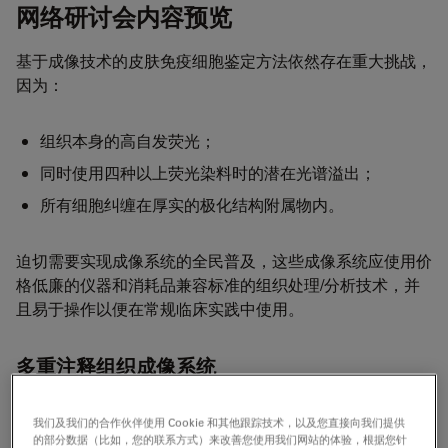
网络研讨会内容预览
基于成像技术的皮肤免疫细胞鉴定方法依然存在重大挑战，
因为：
组织本身的高自发荧光；
同时使用四种以上荧光染料时的潜在光谱溢出；
所有细胞纠缠在厚实的极化结构附属物内。
迫切需要实现成像系统的全民普及，这些成像系统应使用价
格低廉的仪器和消耗品兼容标准的组织处理/分析技术，并
且易于操作以便在常规临床实践中使用。
多重注释组织成像系统
在此网络研讨会中，我们介绍了一种简单的方法，使用与
我们及我们的合作伙伴使用 Cookie 和其他跟踪技术，以及您直接向我们提供
MANTIS (多标注释组织成像系统)相连的传统Leica SP8显
的部分数据（比如，您的联系方式）来改善您使用我们网站的体验，根据您针